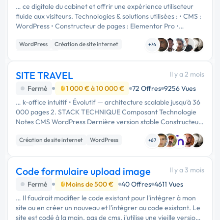
… ce digitale du cabinet et offrir une expérience utilisateur
fluide aux visiteurs. Technologies & solutions utilisées : • CMS :
WordPress • Constructeur de pages : Elementor Pro •
Langages & intégration : HTML5, CSS3, JavaScript • Design
WordPress
Création de site internet
…
+74
Landing page
SITE TRAVEL
Il y a 2 mois
Fermé
1 000 € à 10 000 €
72 Offres
9256 Vues
… k-office intuitif • Évolutif — architecture scalable jusqu'à 36
000 pages 2. STACK TECHNIQUE Composant Technologie
Notes CMS WordPress Dernière version stable Constructeur
Elementor Pro Licence fournie par le client Champs custom
Création de site internet
WordPress
Advanced …
+67
CMS
Code formulaire upload image
Il y a 3 mois
Fermé
Moins de 500 €
40 Offres
4611 Vues
… Il faudrait modifier le code existant pour l'intégrer à mon
site ou en créer un nouveau et l'intégrer au code existant. Le
site est codé à la main, pas de cms, j'utilise une vieille version