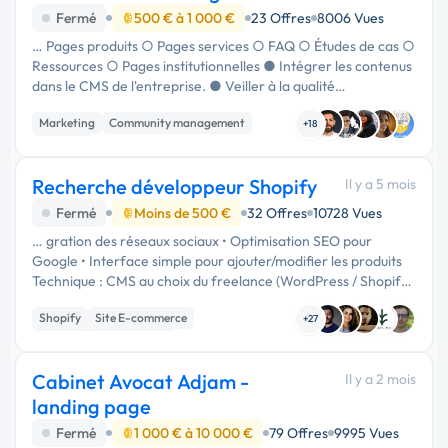
Fermé
500 € à 1 000 €
23 Offres
8006 Vues
… Pages produits ○ Pages services ○ FAQ ○ Études de cas ○
Ressources ○ Pages institutionnelles ● Intégrer les contenus
dans le CMS de l'entreprise. ● Veiller à la qualité
rédactionnelle et à la cohérence des contenus publiés. ●
Marketing
Community management
Participer à …
+18
Emailing
Recherche développeur Shopify
Il y a 5 mois
Fermé
Moins de 500 €
32 Offres
10728 Vues
… gration des réseaux sociaux • Optimisation SEO pour
Google • Interface simple pour ajouter/modifier les produits
Technique : CMS au choix du freelance (WordPress / Shopify
ou autre). Langue : Français. Budget : Entre 500 € et 1000 €.
Shopify
Site E-commerce
Délai …
+27
Création de site internet
Cabinet Avocat Adjam -
Il y a 2 mois
landing page
Fermé
1 000 € à 10 000 €
79 Offres
9995 Vues