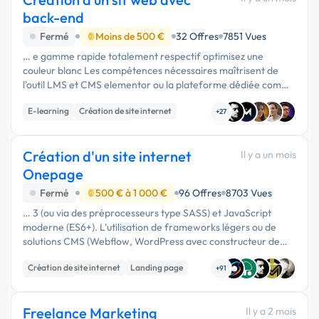
back-end
Fermé
Moins de 500 €
32 Offres
7851 Vues
… e gamme rapide totalement respectif optimisez une
couleur blanc Les compétences nécessaires maîtrisent de
l'outil LMS et CMS elementor ou la plateforme dédiée comme
système io ou podia si podiaci adapté à concevoir selon vos
E-learning
Création de site internet
recommandations …
+27
Développement spécifique
Création d'un site internet
Il y a un mois
Onepage
Fermé
500 € à 1 000 €
96 Offres
8703 Vues
… 3 (ou via des préprocesseurs type SASS) et JavaScript
moderne (ES6+). L'utilisation de frameworks légers ou de
solutions CMS (Webflow, WordPress avec constructeur de
page optimisé) est envisageable si les performances sont au
Création de site internet
Landing page
rendez-vous. …
+91
Web design
Freelance Marketing
Il y a 2 mois