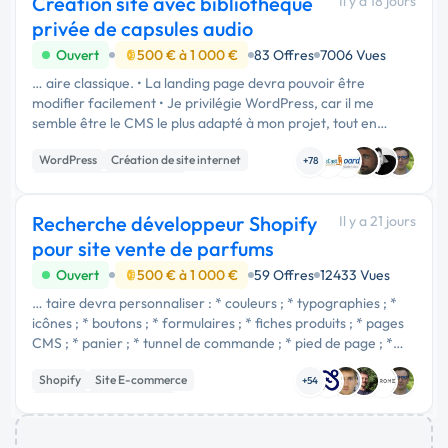
Création site avec bibliothèque
Il y a 18 jours
privée de capsules audio
Ouvert
500 € à 1 000 €
83 Offres
7006 Vues
… aire classique. • La landing page devra pouvoir être
modifier facilement • Je privilégie WordPress, car il me
semble être le CMS le plus adapté à mon projet, tout en
offrant un coût de développement plus accessible. Je reste
WordPress
Création de site internet
toutefois ouvert à …
+78
Développement spécifique
Recherche développeur Shopify
Il y a 21 jours
pour site vente de parfums
Ouvert
500 € à 1 000 €
59 Offres
12433 Vues
… taire devra personnaliser : * couleurs ; * typographies ; *
icônes ; * boutons ; * formulaires ; * fiches produits ; * pages
CMS ; * panier ; * tunnel de commande ; * pied de page ; *
menu. Le rendu devra être sobre, premium et cohérent. --- #
Shopify
Site E-commerce
…
+54
Création de site internet