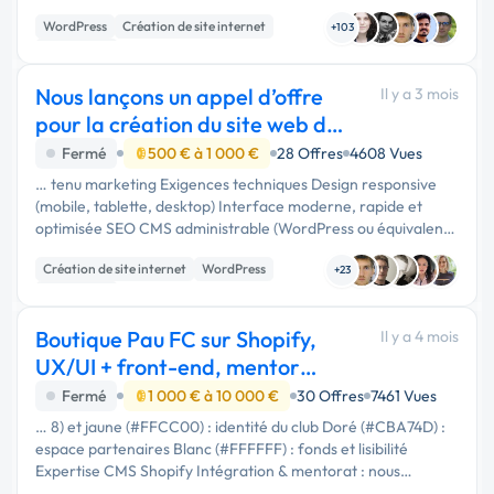
autre) --- ### 💰 Budget Budget optimisé, ouvert selon
WordPress
Création de site internet
profil. Nous …
+103
Web design
Nous lançons un appel d’offre
Il y a 3 mois
pour la création du site web de
NovaTech
Fermé
500 € à 1 000 €
28 Offres
4608 Vues
… tenu marketing Exigences techniques Design responsive
(mobile, tablette, desktop) Interface moderne, rapide et
optimisée SEO CMS administrable (WordPress ou équivalent)
Intégration réseaux sociaux Sécurité et performance
Création de site internet
WordPress
optimisées Direction …
+23
Web design
Boutique Pau FC sur Shopify,
Il y a 4 mois
UX/UI + front-end, mentor
tech, POS, 3D
Fermé
1 000 € à 10 000 €
30 Offres
7461 Vues
… 8) et jaune (#FFCC00) : identité du club Doré (#CBA74D) :
espace partenaires Blanc (#FFFFFF) : fonds et lisibilité
Expertise CMS Shopify Intégration & mentorat : nous
possédons déjà le thème Auraura. Nous avons besoin d’être