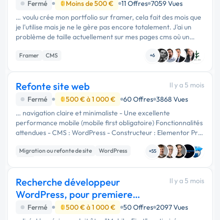
Fermé
Moins de 500 €
11 Offres
7059 Vues
… voulu crée mon portfolio sur framer, cela fait des mois que
je l'utilise mais je ne le gère pas encore totalement. J'ai un
problème de taille actuellement sur mes pages cms où un
message d'erreur "too large" s'affiche …
Framer
CMS
+6
Refonte site web
Il y a 5 mois
Fermé
500 € à 1 000 €
60 Offres
3868 Vues
… navigation claire et minimaliste - Une excellente
performance mobile (mobile first obligatoire) Fonctionnalités
attendues - CMS : WordPress - Constructeur : Elementor Pro
(ou équivalent justifié) - Template article premium (mise en
Migration ou refonte de site
WordPress
page …
+55
CMS
Recherche développeur
Il y a 5 mois
WordPress, pour premiere
configuration ecomerce
Fermé
500 € à 1 000 €
50 Offres
2097 Vues