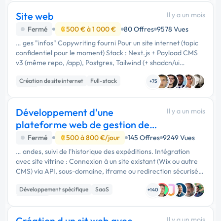
Site web
Il y a un mois
Fermé
500 € à 1 000 €
80 Offres
9578 Vues
… ges "infos" Copywriting fourni Pour un site internet (topic
confidentiel pour le moment) Stack : Next.js + Payload CMS
v3 (même repo, /app), Postgres, Tailwind (+ shadcn/ui
optionnel) — rendu SSG + ISR à la demande via hook Payload
Création de site internet
Full-stack
…
+75
React
Développement d'une
Il y a un mois
plateforme web de gestion de
stock et de demandes
Fermé
500 à 800 €/jour
145 Offres
9249 Vues
… andes, suivi de l'historique des expéditions. Intégration
avec site vitrine : Connexion à un site existant (Wix ou autre
CMS) via API, sous-domaine, iframe ou redirection sécurisée.
Profil Recherché Nous recherchons un freelance ou une …
Développement spécifique
SaaS
+140
Full-stack
Création d un sit web avec
Il y a un mois