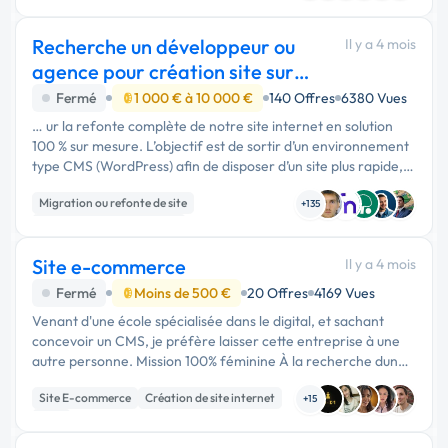
CMS
Recherche un développeur ou
Il y a 4 mois
agence pour création site sur
mesure
Fermé
1 000 € à 10 000 €
140 Offres
6380 Vues
… ur la refonte complète de notre site internet en solution
100 % sur mesure. L’objectif est de sortir d’un environnement
type CMS (WordPress) afin de disposer d’un site plus rapide,
plus léger et entièrement maîtrisé, sans dépendance à des …
Migration ou refonte de site
+135
Développement spécifique
Création de site internet
Site e-commerce
Il y a 4 mois
Fermé
Moins de 500 €
20 Offres
4169 Vues
Venant d'une école spécialisée dans le digital, et sachant
concevoir un CMS, je préfère laisser cette entreprise à une
autre personne. Mission 100% féminine À la recherche dune
experte du digital...afin de créer un site e-commerce alliant
Site E-commerce
Création de site internet
…
+15
CMS