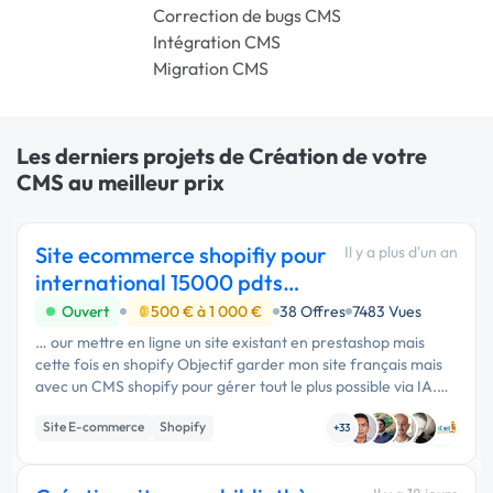
Correction de bugs CMS
Intégration CMS
Migration CMS
Les derniers projets de Création de votre
CMS au meilleur prix
Site ecommerce shopifiy pour
Il y a plus d'un an
international 15000 pdts
environ 6 langue
Ouvert
500 € à 1 000 €
38 Offres
7483 Vues
… our mettre en ligne un site existant en prestashop mais
cette fois en shopify Objectif garder mon site français mais
avec un CMS shopify pour gérer tout le plus possible via IA.
Ensuite récupération des commandes et consolidations dans
Site E-commerce
Shopify
un ERP …
+33
Migration ou refonte de site