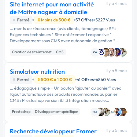
Site internet pour mon activité
Il y a 4 mois
de Maitre nageur à domicile
Fermé
Moins de 500 €
57 Offres
5227 Vues
… ments de réassurance (avis clients, témoignages) ###
Exigences techniques * Site entièrement responsive *
Développement sous CMS avec autonomie de gestion *
Optimisation des performances et du référencement *
Création de site internet
CMS
Finitions soignées et attention …
+52
WordPress
Simulateur nutrition
Il y a 5 mois
Fermé
500 € à 1 000 €
41 Offres
6860 Vues
… édagogique simple + Un bouton "ajouter au panier" avec
l'ajout automatique des produits recommandés au panier.
CMS : Prestashop version 8.1.3 Intégration module
Prestashop natif. Inspiration modèle d'un concurrent : …
Prestashop
Développement spécifique
+36
Modules et composants
Recherche développeur Framer
Il y a 5 mois