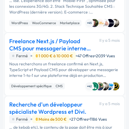
… lisé. L'expérience doit être "Mobile-First", optimisée pour
les connexions 3G/4G. 2. Stack Technique Souhaitée CMS :
WordPress (dernière version). E-commerce :
WooCommerce. Multi-vendeur : WCFM Marketplace (ou
WordPress
WooCommerce
Marketplace
équivalent robuste). …
+45
Freelance Next.js / Payload
Il y a 5 mois
CMS pour messagerie interne
marketplace
Fermé
1 000 € à 10 000 €
47 Offres
2039 Vues
Nous recherchons un freelance confirmé en Next.js,
TypeScript et Payload CMS pour développer une messagerie
interne 1-to-1 sur une plateforme déjà en production
avancée. Le projet repose sur un extranet en Next.js App
Développement spécifique
CMS
Router et un back-office sous …
+42
Full-stack
Recherche d'un développeur
Il y a 5 mois
spécialiste Wordpress et Divi.
Fermé
Moins de 500 €
27 Offres
1186 Vues
… de kebab etc), le contenu de la page doit être mis à jour