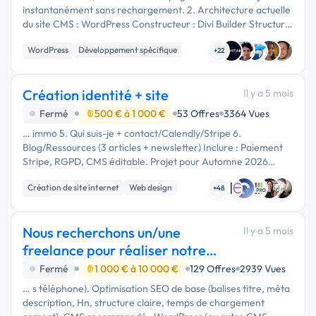
instantanément sans rechargement. 2. Architecture actuelle
du site CMS : WordPress Constructeur : Divi Builder Structure
: Pages construites avec modules Divi contenant des
WordPress
Développement spécifique
shortcodes. …
+22
JavaScript
Création identité + site
Il y a 5 mois
Fermé
500 € à 1 000 €
53 Offres
3364 Vues
… immo 5. Qui suis-je + contact/Calendly/Stripe 6.
Blog/Ressources (3 articles + newsletter) Inclure : Paiement
Stripe, RGPD, CMS éditable. Projet pour Automne 2026
lancement Merci à vous, je veux un message personnalisé,
Création de site internet
Web design
l'Humain avant …
+48
Logo
Nous recherchons un/une
Il y a 5 mois
freelance pour réaliser notre
site internet
Fermé
1 000 € à 10 000 €
129 Offres
2939 Vues
… s téléphone). Optimisation SEO de base (balises titre, méta
description, Hn, structure claire, temps de chargement