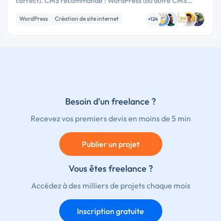
correct). CMS recommandé : WordPress (ou autre CMS
simple à administrer). Pages de destination Google Ads
WordPress
Création de site internet
Structure adaptée aux …
+124
Landing page
Besoin d'un freelance ?
Recevez vos premiers devis en moins de 5 min
Publier un projet
Vous êtes freelance ?
Accédez à des milliers de projets chaque mois
Inscription gratuite