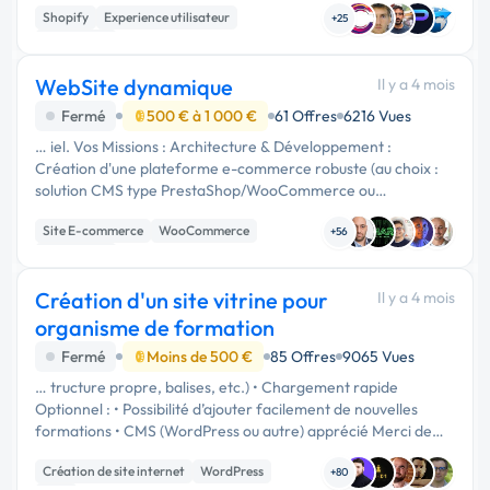
Shopify
Experience utilisateur
guidés sur …
+25
Web design
WebSite dynamique
Il y a 4 mois
Fermé
500 € à 1 000 €
61 Offres
6216 Vues
… iel. Vos Missions : Architecture & Développement :
Création d'une plateforme e-commerce robuste (au choix :
solution CMS type PrestaShop/WooCommerce ou
développement sur-mesure via un framework comme
Site E-commerce
WooCommerce
Laravel/Next.js). Gestion de …
+56
Prestashop
Création d'un site vitrine pour
Il y a 4 mois
organisme de formation
Fermé
Moins de 500 €
85 Offres
9065 Vues
… tructure propre, balises, etc.) • Chargement rapide
Optionnel : • Possibilité d’ajouter facilement de nouvelles
formations • CMS (WordPress ou autre) apprécié Merci de
fournir des exemples de sites déjà réalisés. Budget : À définir
Création de site internet
WordPress
selon …
+80