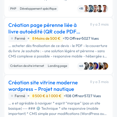
de php que je ne souhaite pas mettre à jour.
PHP
Développement spécifique
+35
Création page pérenne liée à
Il y a 3 mois
livre autoédité (QR code PDF
évolutif)
Fermé
Moins de 500 €
70 Offres
5027 Vues
… acheter dès finalisation de ce devis - le PDF - la couverture
du livre Je souhaite : - une solution légère et pérenne - sans
CMS complexe si possible - responsive mobile - hébergée sur
Infomaniak - une page non indexée Google (noindex) car je …
Création de site internet
Landing page
+65
Integration HTML
Création site vitrine moderne
Il y a 3 mois
wordpress – Projet nautique
Fermé
500 € à 1 000 €
108 Offres
5727 Vues
… e et agréable à naviguer * esprit “marque” (pas un site
basique) --- ### ⚙️ Technique * site responsive (mobile
important) * CMS simple pour modifications (WordPress ou