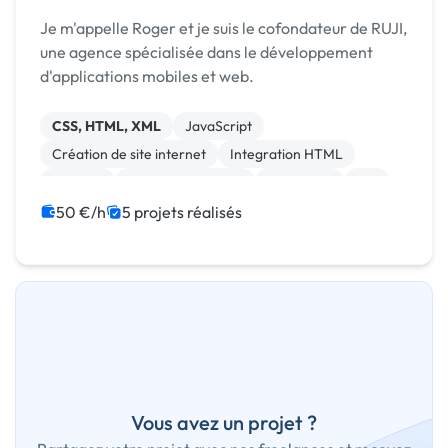
Je m'appelle Roger et je suis le cofondateur de RUJI,
une agence spécialisée dans le développement
d'applications mobiles et web.
CSS, HTML, XML
JavaScript
Création de site internet
Integration HTML
Android
Application mobile
Front-end
API
Application Meta
Back-end
50 €/h
5 projets réalisés
Vous avez un projet ?