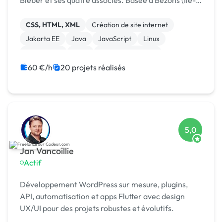
Bieber et ses quatre associés. Basée à Bezons (Île-
de-France), l’agence accompagne depuis plus de 20
ans les entrepr
CSS, HTML, XML
Création de site internet
Jakarta EE
Java
JavaScript
Linux
Prestashop
CMS
Integration HTML
Modules et composants
60 €/h
20 projets réalisés
5,0
Jan Vancoillie
Actif
Développement WordPress sur mesure, plugins,
API, automatisation et apps Flutter avec design
UX/UI pour des projets robustes et évolutifs.