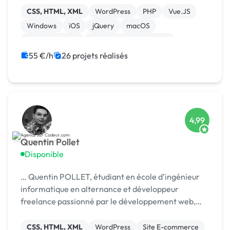
CSS, HTML, XML
WordPress
PHP
Vue.JS
Windows
iOS
jQuery
macOS
WooCommerce
Admin système, sécurité
55 €/h
26 projets réalisés
4,99
Quentin Pollet
Disponible
… Quentin POLLET, étudiant en école d’ingénieur
informatique en alternance et développeur
freelance passionné par le développement web,
logiciel et les nouvelles …
CSS, HTML, XML
WordPress
Site E-commerce