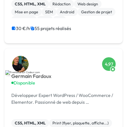
CSS, HTML, XML
Rédaction
Web design
Mise en page
SEM
Android
Gestion de projet
Jeux vidéo
Linux
iOS
30 €/h
55 projets réalisés
4,97
Germain Fardoux
Disponible
Développeur Expert WordPress / WooCommerce /
Elementor. Passionné de web depuis …
CSS, HTML, XML
Print (flyer, plaquette, affiche...)