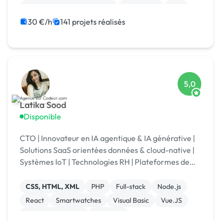
Migration ou refonte de site
WordPress
PHP
SEO / GEO
Rédaction
Charte graphique
30 €/h
141 projets réalisés
5,0
Latika Sood
Disponible
CTO | Innovateur en IA agentique & IA générative |
Solutions SaaS orientées données & cloud-native |
Systèmes IoT | Technologies RH | Plateformes de
reporting ESG | +12 ans d’expérience en leadership
CSS, HTML, XML
PHP
Full-stack
Node.js
React
Smartwatches
Visual Basic
Vue.JS
Drupal Commerce
Magento