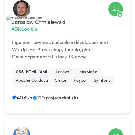
5,0
Jaroslaw Chmielewski
Disponible
Ingénieur dev web spécailisé développement
Wordpress, Prestashop, Joomla, php
Développement full stack JS, node
Scrapping/extraction données web Développement
chat temp réel : [URL MASQUÉE], webrtc
CSS, HTML, XML
Laravel
Jeux vidéo
Apache Cordova
Stripe
Paypal
Symfony
Node.js
Application mobile
Linux
40 €/h
120 projets réalisés