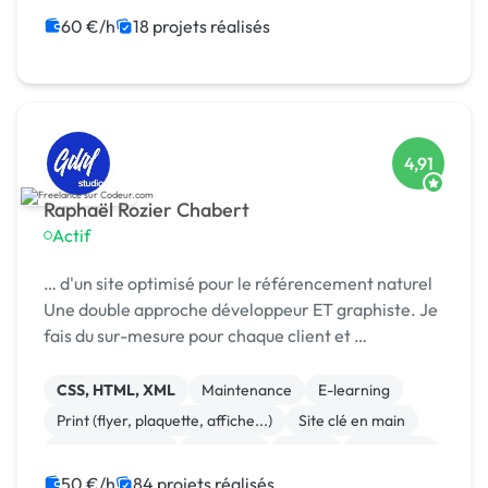
60 €/h
18 projets réalisés
4,91
Raphaël Rozier Chabert
Actif
… d'un site optimisé pour le référencement naturel
Une double approche développeur ET graphiste. Je
fais du sur-mesure pour chaque client et …
CSS, HTML, XML
Maintenance
E-learning
Print (flyer, plaquette, affiche...)
Site clé en main
WooCommerce
Full-stack
Paypal
Front-end
Mise en page
50 €/h
84 projets réalisés