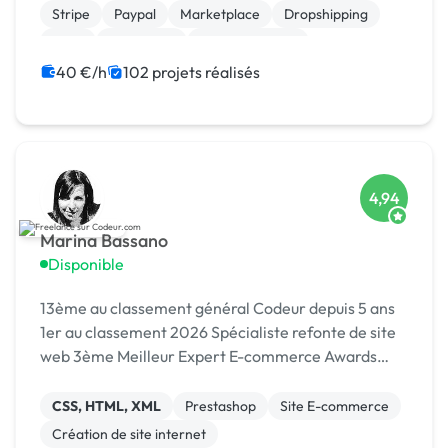
Stripe
Paypal
Marketplace
Dropshipping
Logo
Photoshop
Site clé en main
Système de paiement
40 €/h
102 projets réalisés
4,94
Marina Bassano
Disponible
13ème au classement général Codeur depuis 5 ans
1er au classement 2026 Spécialiste refonte de site
web 3ème Meilleur Expert E-commerce Awards
2024 Dans le Top 10 du Meilleur Prestataire Awards
2024
CSS, HTML, XML
Prestashop
Site E-commerce
Création de site internet