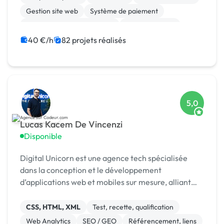
Gestion site web
Système de paiement
Migration ou refonte de site
Site clé en main
Maintenance
Integration HTML
40 €/h
82 projets réalisés
5,0
Lucas Kacem De Vincenzi
Disponible
Digital Unicorn est une agence tech spécialisée
dans la conception et le développement
d’applications web et mobiles sur mesure, alliant
performance, design et innovation.
CSS, HTML, XML
Test, recette, qualification
Web Analytics
SEO / GEO
Référencement, liens