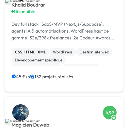
Khalid Boudrari
Disponible
Dev full stack : SaaS/MVP (Next.js/Supabase),
agents IA & automatisations, WordPress haut de
gamme. 32e/398k freelances, 2e Codeur Awards
2024, 4,96/5 sur 125 avis.
CSS, HTML, XML
WordPress
Gestion site web
Développement spécifique
Création de site internet
Site E-commerce
Admin système, sécurité
JavaScript
SaaS
45 €/h
132 projets réalisés
API
4,99
Magicien Duweb