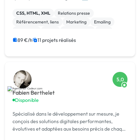
formation 🎓. Agréée CII, CIR, Qualiopi, 1er [URL
MASQUÉE] 🏆 !
CSS, HTML, XML
Relations presse
Référencement, liens
Marketing
Emailing
Photoshop
Photo
Motion design
Logo
Charte graphique
89 €/h
11 projets réalisés
5,0
Fabien Berthelet
Disponible
Spécialisé dans le développement sur mesure, je
conçois des solutions digitales performantes,
évolutives et adaptées aux besoins précis de chaque
client.