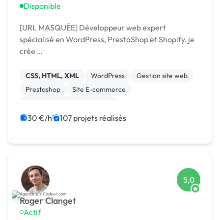
Disponible
[URL MASQUÉE] Développeur web expert
spécialisé en WordPress, PrestaShop et Shopify, je
crée …
CSS, HTML, XML
WordPress
Gestion site web
Prestashop
Site E-commerce
Migration ou refonte de site
Création de site internet
WooCommerce
30 €/h
107 projets réalisés
Shopify
PHP
5,0
Roger Clanget
Actif