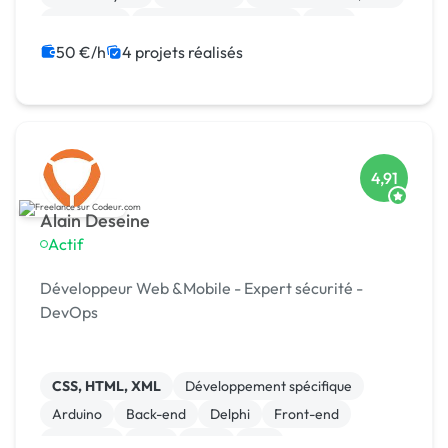
Photoshop
Modules et composants
CMS
Site E-commerce
Vue.JS
50 €/h
4 projets réalisés
4,91
Alain Deseine
Actif
Développeur Web &Mobile - Expert sécurité -
DevOps
CSS, HTML, XML
Développement spécifique
Arduino
Back-end
Delphi
Front-end
Full-stack
Java
Linux
Perl