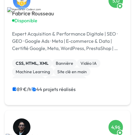
5,0
Fabrice Rousseau
Disponible
Expert Acquisition & Performance Digitale | SEO ·
GEO · Google Ads · Meta | E-commerce & Data |
Certifié Google, Meta, WordPress, PrestaShop | 🏆
Codeur Awards 2025
CSS, HTML, XML
Bannière
Vidéo IA
Machine Learning
Site clé en main
Landing page
Integration HTML
Experience utilisateur
Stripe
Marketplace
89 €/h
44 projets réalisés
4,96