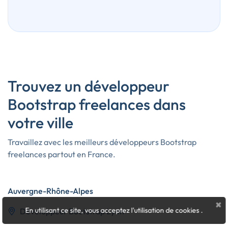
Trouvez un développeur
Bootstrap freelances dans
votre ville
Travaillez avec les meilleurs développeurs Bootstrap
freelances partout en France.
Auvergne-Rhône-Alpes
×
En utilisant ce site, vous acceptez l'utilisation de cookies
.
Développeur Bootstrap Lyon