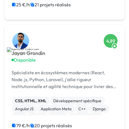
25 €/h
21 projets réalisés
4,89
Jayan Grondin
Disponible
Spécialiste en écosystèmes modernes (React,
Node.js, Python, Laravel), j'allie rigueur
institutionnelle et agilité technique pour livrer des
produits digitaux sécurisés et innovants.
CSS, HTML, XML
Développement spécifique
AngularJS
Application Meta
C++
Django
Java
Laravel
MySQL
XR, VR, AR, MR
79 €/h
20 projets réalisés