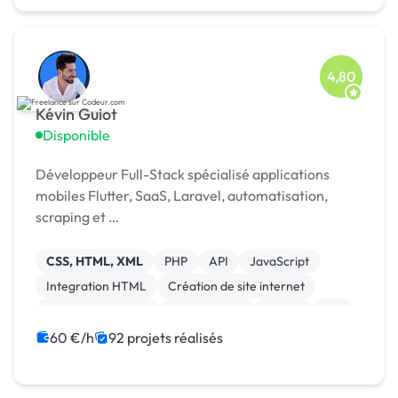
4,80
Kévin Guiot
Disponible
Développeur Full-Stack spécialisé applications
mobiles Flutter, SaaS, Laravel, automatisation,
scraping et …
CSS, HTML, XML
PHP
API
JavaScript
Integration HTML
Création de site internet
Application mobile
Ruby on Rails
Paypal
iOS
60 €/h
92 projets réalisés