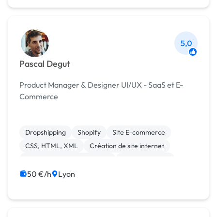
5,0
Pascal Degut
Product Manager & Designer UI/UX - SaaS et E-
Commerce
Dropshipping
Shopify
Site E-commerce
CSS, HTML, XML
Création de site internet
Migration ou refonte de site
Site clé en main
WordPress
Charte graphique
Photoshop
50 €/h
Lyon