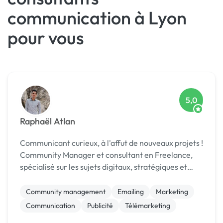
communication à Lyon
pour vous
5,0
Raphaël Atlan
Communicant curieux, à l'affut de nouveaux projets !
Community Manager et consultant en Freelance,
spécialisé sur les sujets digitaux, stratégiques et
institutionnels, ayant plus de 5 ans d'expérience.
Millenial & Digital Nomad convaincu. Spéci...
Community management
Emailing
Marketing
Communication
Publicité
Télémarketing