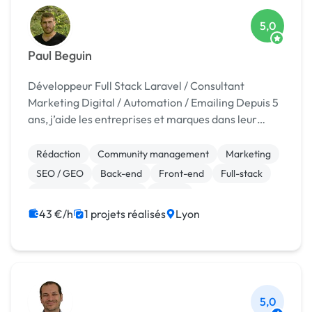
5,0
Paul Beguin
Développeur Full Stack Laravel / Consultant
Marketing Digital / Automation / Emailing Depuis 5
ans, j’aide les entreprises et marques dans leur
création de projets digital et web marketing. Début
2014, afin de financer mes études de communi...
Rédaction
Community management
Marketing
SEO / GEO
Back-end
Front-end
Full-stack
JavaScript
Symfony
jQuery
43 €/h
1 projets réalisés
Lyon
5,0