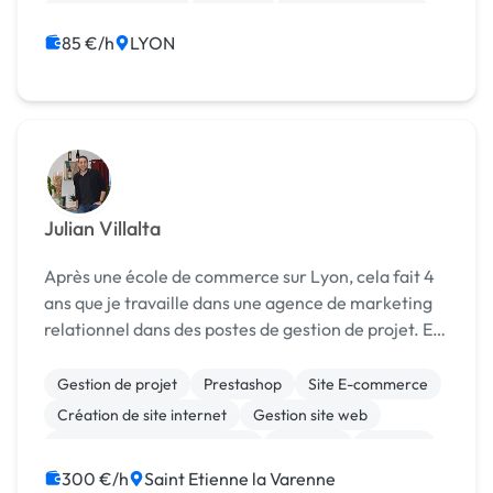
Gestion de projet
Big Data
Machine Learning
Data mining
85 €/h
LYON
Julian Villalta
Après une école de commerce sur Lyon, cela fait 4
ans que je travaille dans une agence de marketing
relationnel dans des postes de gestion de projet. En
ce début d'année 2020, j'ai décidé de me lancer en
auto entrepreneur en parallèle de mon po...
Gestion de projet
Prestashop
Site E-commerce
Création de site internet
Gestion site web
Migration ou refonte de site
Bannière
Boutons
Charte graphique
Logo
300 €/h
Saint Etienne la Varenne