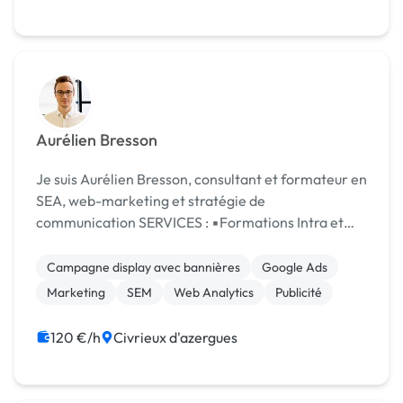
Aurélien Bresson
Je suis Aurélien Bresson, consultant et formateur en
SEA, web-marketing et stratégie de
communication SERVICES : ▪️Formations Intra et
Inter Entreprises ▪️Coachings individuels
▪️Consultings ▪️Prestations : traffic management,
Campagne display avec bannières
Google Ads
externalis...
Marketing
SEM
Web Analytics
Publicité
120 €/h
Civrieux d'azergues