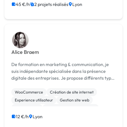
45 €/h
2 projets réalisés
Lyon
Alice Braem
De formation en marketing & communication, je
suis indépendante spécialisée dans la présence
digitale des entreprises. Je propose différents types
de prestations : - web design et ergonomie
d'interface - marketing digital - création de log...
WooCommerce
Création de site internet
Experience utilisateur
Gestion site web
Landing page
Migration ou refonte de site
Relecture, correction
WordPress
12 €/h
Lyon
Audio, Video, Multimedia
Bannière