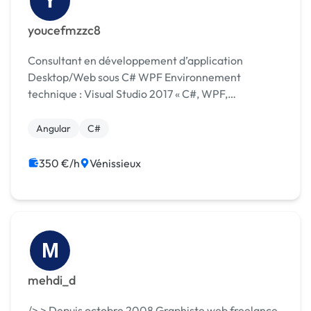
Y
youcefmzzc8
Consultant en développement d’application
Desktop/Web sous C# WPF Environnement
technique : Visual Studio 2017 « C#, WPF,
DevExpress, Client lourds, Micro services, .Net Core
», Windows, NUnit, Azure DevOps, SonarQube, UI
Angular
C#
tests Ranorex, Communica...
350 €/h
Vénissieux
M
mehdi_d
/> > Depuis octobre 2008 Graphiste web freelance