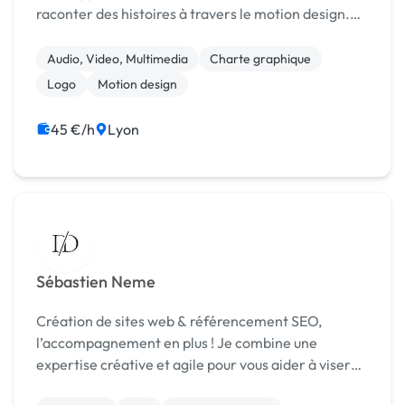
raconter des histoires à travers le motion design.
Après être passé par Gobelins, l'agence Graphéine
et Animography, j'ai co-fondé mon collec...
Audio, Video, Multimedia
Charte graphique
Logo
Motion design
45 €/h
Lyon
Sébastien Neme
Création de sites web & référencement SEO,
l’accompagnement en plus ! Je combine une
expertise créative et agile pour vous aider à viser
les bons objectifs… et les atteindre, grâce à du SEO,