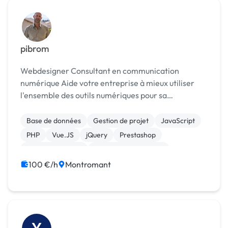
pibrom
Webdesigner Consultant en communication
numérique Aide votre entreprise à mieux utiliser
l'ensemble des outils numériques pour sa
communciation interne et externe Consultant en
webmarketing Maintenance de sites internet
Base de données
Gestion de projet
JavaScript
Référencement, SEO Mi...
PHP
Vue.JS
jQuery
Prestashop
Site E-commerce
Système de paiement
WooCommerce
100 €/h
Montromant