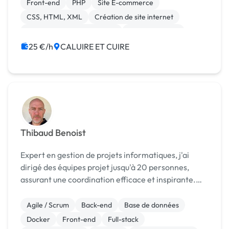
Référencement naturel, Site web WordPress et E-
Front-end
PHP
Site E-commerce
commerce...
CSS, HTML, XML
Création de site internet
Migration ou refonte de site
Site clé en main
WordPress
Charte graphique
25 €/h
CALUIRE ET CUIRE
Référencement, liens
Thibaud Benoist
Expert en gestion de projets informatiques, j'ai
dirigé des équipes projet jusqu'à 20 personnes,
assurant une coordination efficace et inspirante.
Mon rôle ne se limite pas à la supervision générale ;
je m'investis dans le suivi individuel de chaq...
Agile / Scrum
Back-end
Base de données
Docker
Front-end
Full-stack