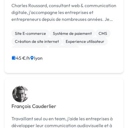
Charles Roussard, consultant web & communication
digitale, j'accompagne les entreprises et
entrepreneurs depuis de nombreuses années. Je
conçois chaque projet comme un véritable
partenariat et mon objectif est de vous apporter un
Site E-commerce
Système de paiement
CMS
maximum d'expert...
Création de site internet
Experience utilisateur
Gestion site web
Landing page
Migration ou refonte de site
Site clé en main
45 €/h
lyon
Wix
François Cauderlier
Travaillant seul ou en team, j'aide les entreprises à
développer leur communication audiovisuelle et à