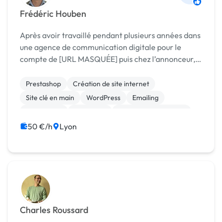
Frédéric Houben
Après avoir travaillé pendant plusieurs années dans
une agence de communication digitale pour le
compte de [URL MASQUÉE] puis chez l’annonceur,
je suis actuellement Consultant marketing digital et
SEO à mon compte.
Prestashop
Création de site internet
Site clé en main
WordPress
Emailing
Google Ads
Marketing
Référencement, liens
SEM
SEO / GEO
50 €/h
Lyon
Charles Roussard