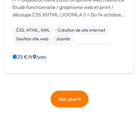
Etude fonctionnelle / graphisme web et print /
découpe CSS XHTML (JOOMLA !) > Du 14 octobre
2007 au 14 octobre 2008 Contrat professionnel
chez Com'activ (Lyon) Création web : étude fonct...
CSS, HTML, XML
Création de site internet
Gestion site web
Joomla
Migration ou refonte de site
Site clé en main
Spip
WordPress
Bannière
Charte graphique
25 €/h
lyon
Voir plus