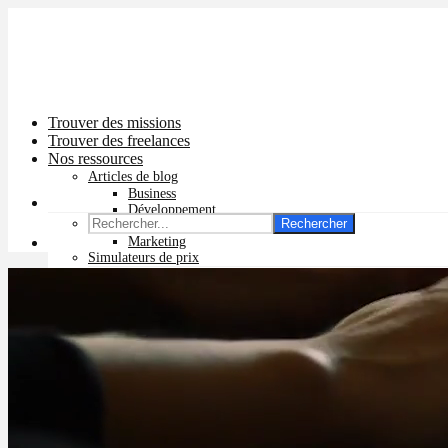
Trouver des missions
Trouver des freelances
Nos ressources
Articles de blog
Business
Développement
Rechercher
Graphisme
Marketing
Simulateurs de prix
Prix app mobile
Prix site vitrine
Prix site e-commerce
Prix logo
Prix pub Instagram
Prix logiciel
Prix chatbot
Prix site WordPress
Prix charte graphique
Prix site Wix
Facturation en ligne