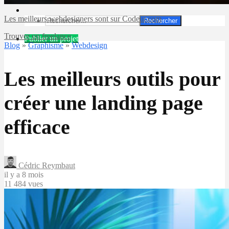
Les meilleurs webdesigners sont sur Codeur.com
Rechercher
Trouver un freelance
Publier un projet
Blog
»
Graphisme
»
Webdesign
Les meilleurs outils pour
créer une landing page
efficace
Cédric Reymbaut
il y a 8 mois
11 484 vues