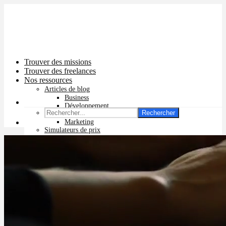
Trouver des missions
Trouver des freelances
Nos ressources
Articles de blog
Business
Développement
Rechercher
Graphisme
Marketing
Simulateurs de prix
Prix app mobile
Prix site vitrine
Prix site e-commerce
Prix logo
Prix pub Instagram
Prix logiciel
Prix chatbot
Prix site WordPress
Prix charte graphique
Prix site Wix
Facturation en ligne