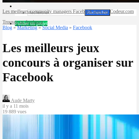
Les meilleurs community managers Facebook sont sur Codeur.com
Rechercher
Trouver un freelance
Publier un projet
Blog
»
Marketing
»
Social Media
»
Facebook
Les meilleurs jeux
concours à organiser sur
Facebook
Aude Marty
il y a 11 mois
19 889 vues