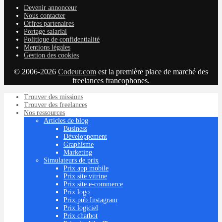
Devenir annonceur
Nous contacter
Offres partenaires
Portage salarial
Politique de confidentialité
Mentions légales
Gestion des cookies
© 2006-2026
Codeur.com
est la première place de marché des
freelances francophones.
Trouver des missions
Trouver des freelances
Nos ressources
Articles de blog
Business
Développement
Graphisme
Marketing
Simulateurs de prix
Prix app mobile
Prix site vitrine
Prix site e-commerce
Prix logo
Prix pub Instagram
Prix logiciel
Prix chatbot