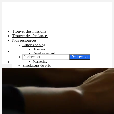
Trouver des missions
Trouver des freelances
Nos ressources
Articles de blog
Business
Développement
Rechercher
Graphisme
Marketing
Simulateurs de prix
Prix app mobile
Prix site vitrine
Prix site e-commerce
Prix logo
Prix pub Instagram
Prix logiciel
Prix chatbot
Prix site WordPress
Prix charte graphique
Prix site Wix
Facturation en ligne