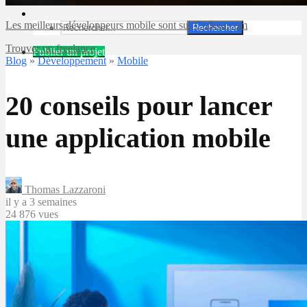
Les meilleurs développeurs mobile sont sur Codeur.com
Rechercher
Trouver un freelance
Publier un projet
Blog
»
Développement
»
Mobile
20 conseils pour lancer
une application mobile
Thomas Lazzaroni
il y a 3 semaines
24 876 vues