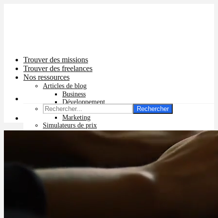
Trouver des missions
Trouver des freelances
Nos ressources
Articles de blog
Business
Développement
Rechercher
Graphisme
Marketing
Simulateurs de prix
Prix app mobile
Prix site vitrine
Prix site e-commerce
Prix logo
Prix pub Instagram
Prix logiciel
Prix chatbot
Prix site WordPress
Prix charte graphique
Prix site Wix
Facturation en ligne