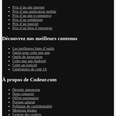
Prix d’un site internet
Prix d’une application mobile
Prix d’un site e-commerce
Prix d’un webdesign
Prix d’un logiciel
Prix d’un blog d’entreprise
Découvrez nos meilleurs contenus
Les meilleures listes d’outils
Outils pour créer une app
Outils de facturation
Créer une app Android
Créer un logiciel
Générateurs de code IA
À propos de Codeur.com
Devenir annonceur
Nous contacter
Offres partenaires
Portage salarial
Politique de confidentialité
Mentions légales
Gestion des cookies