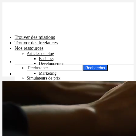
Trouver des missions
Trouver des freelances
Nos ressources
Articles de blog
Business
Développement
Rechercher
Graphisme
Marketing
Simulateurs de prix
Prix app mobile
Prix site vitrine
Prix site e-commerce
Prix logo
Prix pub Instagram
Prix logiciel
Prix chatbot
Prix site WordPress
Prix charte graphique
Prix site Wix
Facturation en ligne