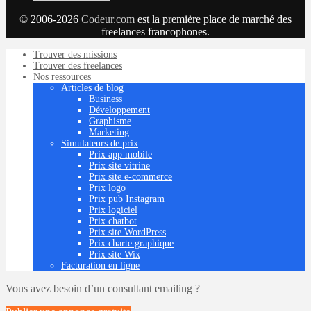
© 2006-2026
Codeur.com
est la première place de marché des
freelances francophones.
Trouver des missions
Trouver des freelances
Nos ressources
Articles de blog
Business
Développement
Graphisme
Marketing
Simulateurs de prix
Prix app mobile
Prix site vitrine
Prix site e-commerce
Prix logo
Prix pub Instagram
Prix logiciel
Prix chatbot
Prix site WordPress
Prix charte graphique
Prix site Wix
Facturation en ligne
Vous avez besoin d’un consultant emailing ?