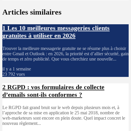
Articles similaires
1
Les 10 meilleures messageries clients
gratuites à utiliser en 2026
Trouver la meilleure messagerie gratuite ne se résume plus à choisir
entre Gmail et Outlook : en 2026, la priorité est d’allier sécurité, gain
de temps et zéro publicité. Que vous cherchiez une nouvelle...
il y a 1 semaine
23 792 vues
2
RGPD : vos formulaires de collecte
d’emails sont-ils conformes ?
Le RGPD fait grand bruit sur le web depuis plusieurs mois et, à
l’approche de sa mise en application le 25 mai 2018, nombre de
web-marketeurs sont encore en plein doute. Quel impact concret le
nouveau règlement...