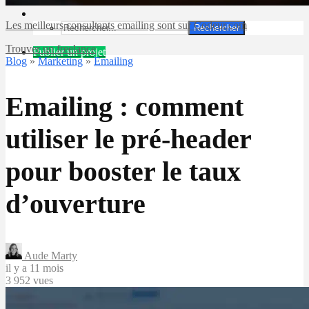
Les meilleurs consultants emailing sont sur Codeur.com
Rechercher
Trouver un freelance
Publier un projet
Blog
»
Marketing
»
Emailing
Emailing : comment
utiliser le pré-header
pour booster le taux
d’ouverture
Aude Marty
il y a 11 mois
3 952 vues