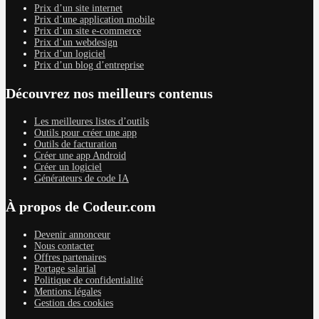
Prix d’un site internet
Prix d’une application mobile
Prix d’un site e-commerce
Prix d’un webdesign
Prix d’un logiciel
Prix d’un blog d’entreprise
Découvrez nos meilleurs contenus
Les meilleures listes d’outils
Outils pour créer une app
Outils de facturation
Créer une app Android
Créer un logiciel
Générateurs de code IA
À propos de Codeur.com
Devenir annonceur
Nous contacter
Offres partenaires
Portage salarial
Politique de confidentialité
Mentions légales
Gestion des cookies