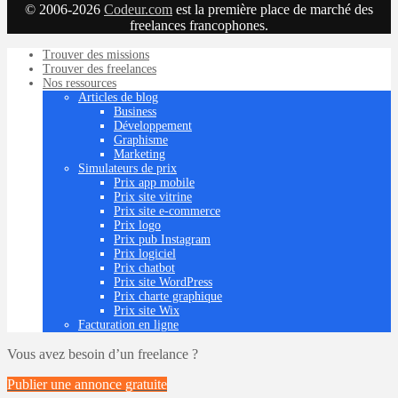
© 2006-2026
Codeur.com
est la première place de marché des
freelances francophones.
Trouver des missions
Trouver des freelances
Nos ressources
Articles de blog
Business
Développement
Graphisme
Marketing
Simulateurs de prix
Prix app mobile
Prix site vitrine
Prix site e-commerce
Prix logo
Prix pub Instagram
Prix logiciel
Prix chatbot
Prix site WordPress
Prix charte graphique
Prix site Wix
Facturation en ligne
Vous avez besoin d’un freelance ?
Publier une annonce
gratuite