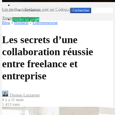
Les meilleurs freelances sont sur Codeur.com
Rechercher
Trouver un freelance
Publier un projet
Blog
»
Business
»
Entrepreneuriat
Les secrets d’une
collaboration réussie
entre freelance et
entreprise
Thomas Lazzaroni
il y a 11 mois
1 413 vues