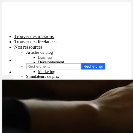
Trouver des missions
Trouver des freelances
Nos ressources
Articles de blog
Business
Développement
Rechercher
Graphisme
Marketing
Simulateurs de prix
Prix app mobile
Prix site vitrine
Prix site e-commerce
Prix logo
Prix pub Instagram
Prix logiciel
Prix chatbot
Prix site WordPress
Prix charte graphique
Prix site Wix
Facturation en ligne