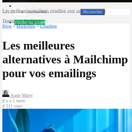
Les meilleurs consultants emailing sont sur Codeur.com
Rechercher
Trouver un freelance
Publier un projet
Blog
»
Marketing
»
Emailing
Les meilleures
alternatives à Mailchimp
pour vos emailings
Aude Marty
il y a 1 mois
4 511 vues