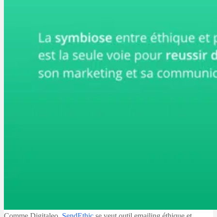
Comme Digitaleo,
SendEthic
se veut outil emailing éthique et