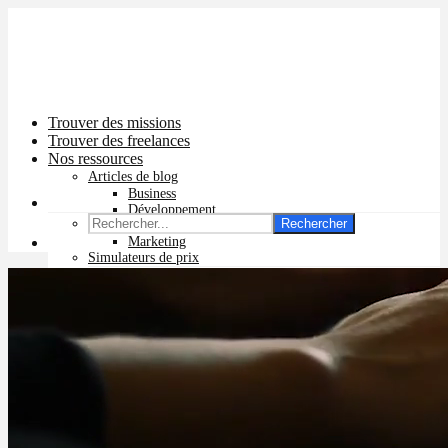
Trouver des missions
Trouver des freelances
Nos ressources
Articles de blog
Business
Développement
Rechercher
Graphisme
Marketing
Simulateurs de prix
Prix app mobile
Prix site vitrine
Prix site e-commerce
Prix logo
Prix pub Instagram
Prix logiciel
Prix chatbot
Prix site WordPress
Prix charte graphique
Prix site Wix
Facturation en ligne