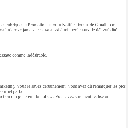
e les rubriques « Promotions » ou « Notifications » de Gmail, par
ail n’arrive jamais, cela va aussi diminuer le taux de délivrabilité.
message comme indésirable.
n marketing. Vous le savez certainement. Vous avez dû remarquer les pics
urriel parfait.
-to-action qui génèrent du trafic… Vous avez sûrement réalisé un