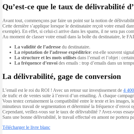
Qu’est-ce que le taux de délivrabilité d
Avant tout, commençons par faire un point sur la notion de délivrabilit
Cette dernière s’applique lorsque le destinataire reçoit votre email d
exemple). En effet, si celui-ci arrive dans les spams, il ne sera pas co
Au moment de classer votre email dans la boîte du destinataire, le FAI e
La validité de l’adresse
du destinataire.
La réputation de l’adresse expéditrice
: est-elle souvent sig
La structure et les mots utilisés
dans l’email et l’objet : cert
La fréquence d’envoi
des emails : trop d’emails dans un temps 
La délivrabilité, gage de conversion
L’email est le roi du ROI ! Avec un retour sur investissement de
4 40
de trafic et de ventes suite à l’envoi d’un emailing. À chaque campagne
Vous testez certainement la compatibilité entre le texte et les images, l
minutieux travail de segmentation et déterminé la fréquence d’envoi opt
Cependant, veillez-vous sur le taux de délivrabilité ? Avez-vous essa
Sans une bonne délivrabilité, le travail effectué en amont ne portera pa
Télécharger le livre blanc