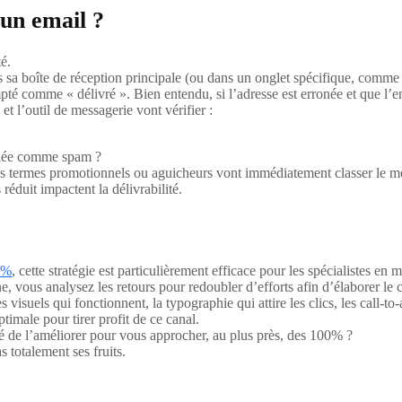
’un email ?
é.
ans sa boîte de réception principale (ou dans un onglet spécifique, comm
mpté comme « délivré ». Bien entendu, si l’adresse est erronée et que l’em
t l’outil de messagerie vont vérifier :
nalée comme spam ?
ains termes promotionnels ou aguicheurs vont immédiatement classer le 
réduit impactent la délivrabilité.
0%
, cette stratégie est particulièrement efficace pour les spécialistes e
, vous analysez les retours pour redoubler d’efforts afin d’élaborer le co
es visuels qui fonctionnent, la typographie qui attire les clics, les call
imale pour tirer profit de ce canal.
yé de l’améliorer pour vous approcher, au plus près, des 100% ?
s totalement ses fruits.