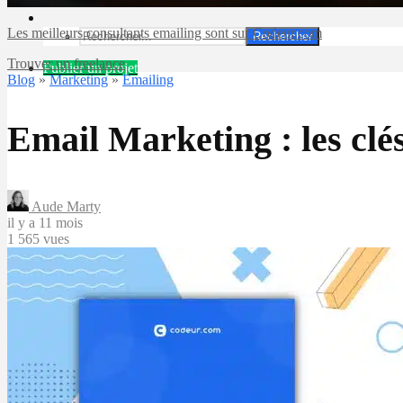
Les meilleurs consultants emailing sont sur Codeur.com
Rechercher
Trouver un freelance
Publier un projet
Blog
»
Marketing
»
Emailing
Email Marketing : les clés
Aude Marty
il y a 11 mois
1 565 vues