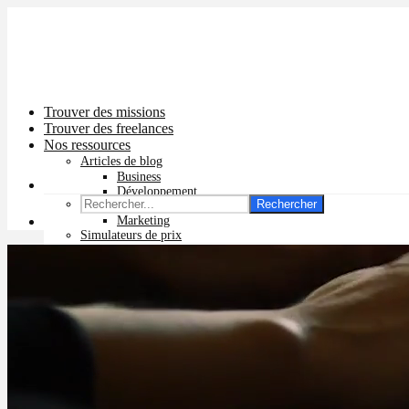
Trouver des missions
Trouver des freelances
Nos ressources
Articles de blog
Business
Développement
Rechercher
Graphisme
Marketing
Simulateurs de prix
Prix app mobile
Prix site vitrine
Prix site e-commerce
Prix logo
Prix pub Instagram
Prix logiciel
Prix chatbot
Prix site WordPress
Prix charte graphique
Prix site Wix
Facturation en ligne