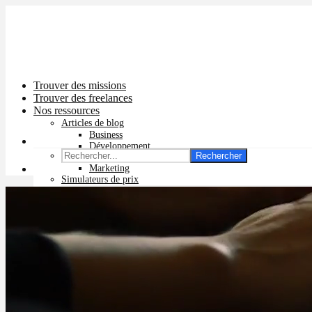
Trouver des missions
Trouver des freelances
Nos ressources
Articles de blog
Business
Développement
Rechercher
Graphisme
Marketing
Simulateurs de prix
Prix app mobile
Prix site vitrine
Prix site e-commerce
Prix logo
Prix pub Instagram
Prix logiciel
Prix chatbot
Prix site WordPress
Prix charte graphique
Prix site Wix
Facturation en ligne