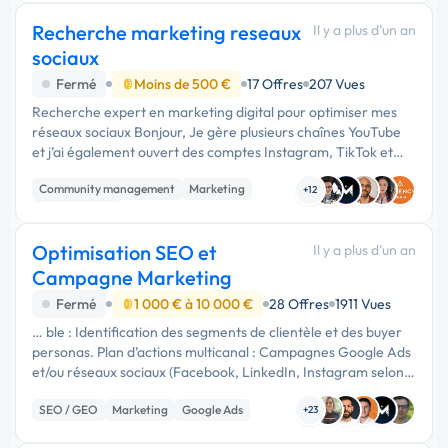
Recherche marketing reseaux
Il y a plus d'un an
sociaux
Fermé
Moins de 500 €
17 Offres
207 Vues
Recherche expert en marketing digital pour optimiser mes
réseaux sociaux Bonjour, Je gère plusieurs chaînes YouTube
et j’ai également ouvert des comptes Instagram, TikTok et
Facebook pour accompagner leur développement. Afin
Community management
Marketing
d’optimiser ma …
+12
Web Analytics
Optimisation SEO et
Il y a plus d'un an
Campagne Marketing
Fermé
1 000 € à 10 000 €
28 Offres
1911 Vues
… ble : Identification des segments de clientèle et des buyer
personas. Plan d’actions multicanal : Campagnes Google Ads
et/ou réseaux sociaux (Facebook, LinkedIn, Instagram selon
la cible). Stratégies de marketing de contenu et email
SEO / GEO
Marketing
Google Ads
marketing …
+23