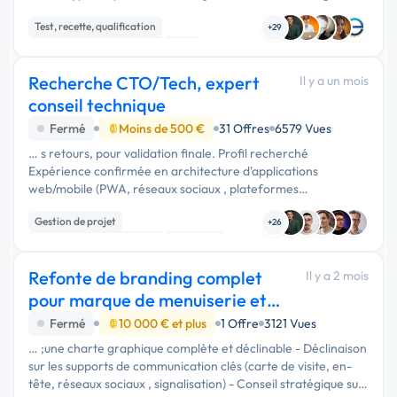
sur AWS RDS, Redis + BullMQ, AWS S3/CloudFront,
Test, recette, qualification
hébergement AWS eu-west-3 …
+29
Développement spécifique
SaaS
Recherche CTO/Tech, expert
Il y a un mois
conseil technique
Fermé
Moins de 500 €
31 Offres
6579 Vues
… s retours, pour validation finale. Profil recherché
Expérience confirmée en architecture d'applications
web/mobile (PWA, réseaux sociaux , plateformes
communautaires) Bonne connaissance des problématiques
Gestion de projet
de modération, RGPD, paiement …
+26
Développement spécifique
Full-stack
Refonte de branding complet
Il y a 2 mois
pour marque de menuiserie et
hifi
Fermé
10 000 € et plus
1 Offre
3121 Vues
… ;une charte graphique complète et déclinable - Déclinaison
sur les supports de communication clés (carte de visite, en-
tête, réseaux sociaux , signalisation) - Conseil stratégique sur