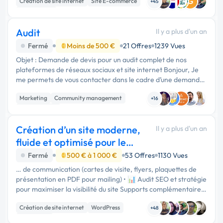
Création de site internet
Site E-commerce
G
Statistiques en temps réel …
+45
Marketplace
Audit
Il y a plus d'un an
Fermé
Moins de 500 €
21 Offres
1239 Vues
Objet : Demande de devis pour un audit complet de nos
plateformes de réseaux sociaux et site internet Bonjour, Je
me permets de vous contacter dans le cadre d’une demande
d’audit pour les plateformes de réseaux sociaux et le site
Marketing
Community management
internet de notre …
+16
Web Analytics
Création d’un site moderne,
Il y a plus d'un an
fluide et optimisé pour le
référencement.
Fermé
500 € à 1 000 €
53 Offres
1130 Vues
… de communication (cartes de visite, flyers, plaquettes de
présentation en PDF pour mailing) • 📊 Audit SEO et stratégie
pour maximiser la visibilité du site Supports complémentaires
& identité visuelle. Réseaux sociaux (Instagram, Facebook, …
Création de site internet
WordPress
+48
Web design