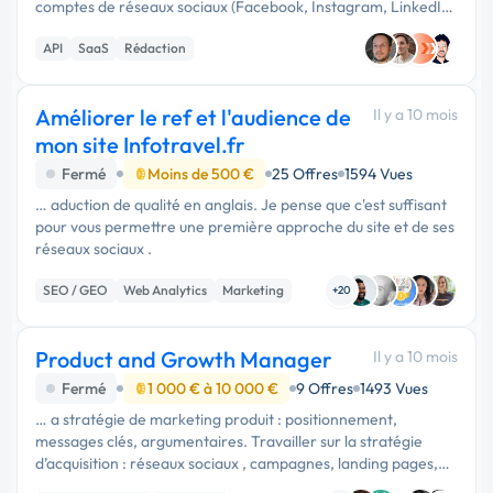
comptes de réseaux sociaux (Facebook, Instagram, LinkedIn,
etc.) pour : • Publier automatiquement du contenu généré par
API
SaaS
Rédaction
IA, • …
Améliorer le ref et l'audience de
Il y a 10 mois
mon site Infotravel.fr
Fermé
Moins de 500 €
25 Offres
1594 Vues
… aduction de qualité en anglais. Je pense que c'est suffisant
pour vous permettre une première approche du site et de ses
réseaux sociaux .
SEO / GEO
Web Analytics
Marketing
+20
Product and Growth Manager
Il y a 10 mois
Fermé
1 000 € à 10 000 €
9 Offres
1493 Vues
… a stratégie de marketing produit : positionnement,
messages clés, argumentaires. Travailler sur la stratégie
d’acquisition : réseaux sociaux , campagnes, landing pages,
partenariats. Contribuer à la création des contenus