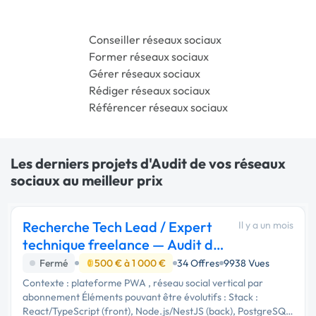
Conseiller réseaux sociaux
Former réseaux sociaux
Gérer réseaux sociaux
Rédiger réseaux sociaux
Référencer réseaux sociaux
Les derniers projets d'Audit de vos réseaux
sociaux au meilleur prix
Recherche Tech Lead / Expert
Il y a un mois
technique freelance — Audit de
conformité
Fermé
500 € à 1 000 €
34 Offres
9938 Vues
Contexte : plateforme PWA , réseau social vertical par
abonnement Éléments pouvant être évolutifs : Stack :
React/TypeScript (front), Node.js/NestJS (back), PostgreSQL