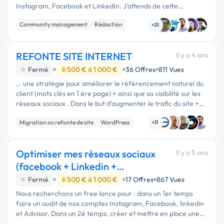
Instagram, Facebook et LinkedIn. J'attends de cette
personne : 🌺Maintient de la visibilité actuelle et
Community management
Rédaction
accroissement de celle-ci …
+25
Emailing
REFONTE SITE INTERNET
Il y a 4 ans
Fermé
500 € à 1 000 €
36 Offres
811 Vues
… une stratégie pour améliorer le référencement naturel du
client (mots clés en 1 ère page) + ainsi que sa visibilité sur les
réseaux sociaux . Dans le but d'augmenter le trafic du site +
les demandes de devis Nous recherchons une personne …
Migration ou refonte de site
WordPress
+31
Optimiser mes réseaux sociaux
Il y a 5 ans
(facebook + Linkedin +
Instagram)
Fermé
500 € à 1 000 €
17 Offres
867 Vues
Nous recherchons un free lance pour : dans un 1er temps
faire un audit de nos comptes Instagram, Facebook, linkedin
et Advisor. Dans un 2è temps, créer et mettre en place une
"campagne de pub" sur 2 ou 3 de ces réseaux. Les "cibles"