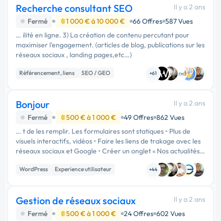
Recherche consultant SEO
Il y a 2 ans
Fermé
1 000 € à 10 000 €
66 Offres
587 Vues
… ilité en ligne. 3) La création de contenu percutant pour
maximiser l'engagement. (articles de blog, publications sur les
réseaux sociaux , landing pages,etc…)
Référencement, liens
SEO / GEO
+61
Site E-commerce
Bonjour
Il y a 2 ans
Fermé
500 € à 1 000 €
49 Offres
862 Vues
… t de les remplir. Les formulaires sont statiques • Plus de
visuels interactifs, vidéos • Faire les liens de trakage avec les
réseaux sociaux et Google • Créer un onglet « Nos actualités »
qui sera en même temps un blog • Créer « Mon espace …
WordPress
Experience utilisateur
+44
Migration ou refonte de site
Gestion de réseaux sociaux
Il y a 2 ans
Fermé
500 € à 1 000 €
24 Offres
602 Vues