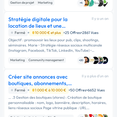
Gestion de projet
Marketing
marketing : …
+4
Communication
Stratégie digitale pour la
Il y a un an
location de lieux et une
entreprise de réno
Fermé
10 000 € et plus
25 Offres
2861 Vues
Objectif : promouvoir les lieux pour pub, clips, shootings,
séminaires. Marie • Stratégie réseaux sociaux multicanale
(Instagram, Facebook, TikTok, LinkedIn, YouTube) •
Élaboration du calendrier éditorial et déclinaisons visuelles
Marketing
Community management
adaptées à …
+20
Emailing
Créer site annonces avec
Il y a plus d'un an
boutiques, abonnements,
paiement, responsive.
Fermé
1 000 € à 10 000 €
50 Offres
6652 Vues
… .3 Gestion des boutiques (stores) : Création de boutique
personnalisable : nom, logo, bannière, description, horaires,
liens réseaux sociaux Page vitrine publique : URL
personnalisée (ex: site.com/store/nomduvendeur)