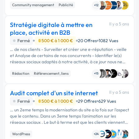
Community management
Publicité
sont localisée...
+12
Marketing
Stratégie digitale à mettre en
Il y a 5 ans
place, activité en B2B
Fermé
500 € à 1 000 €
20 Offres
1082 Vues
… de nos clients - Surveiller et créer une e-réputation - veille
et Analyse de certains de nos concurrents - Identifier le(s)
réseaux sociaux adaptés à notre activité, à ce jour nous ne
sommes pas présent sur les réseaux sociaux - Mettre au …
Rédaction
Référencement, liens
+15
Audit complet d'un site internet
Il y a 5 ans
Fermé
500 € à 1 000 €
29 Offres
629 Vues
… un 2eme temps la modernisation du site a la fois sur l'aspect
que le contenu. Dans un 3eme temps l'animation sur les
réseaux sociaux . Le but à terme est que les clients viennent
sur leur site renseigne leur email, s'inscrive aux …
WordPress
+24