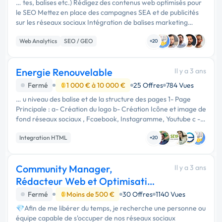
… tes, balises etc.) Rédigez des contenus web optimisés pour
le SEO Mettez en place des campagnes SEA et de publicités
sur les réseaux sociaux Intégration de balises marketing
(pixels, tags) Mise en place de campagnes SEA et de
Web Analytics
SEO / GEO
campagnes …
+20
Energie Renouvelable
Il y a 3 ans
Fermé
1 000 € à 10 000 €
25 Offres
784 Vues
… u niveau des balise et de la structure des pages 1- Page
Principale : a- Création du logo b- Création Icône et image de
fond réseaux sociaux , Fcaebook, Instagramme, Youtube c -
Pour le design et colorie sur la base du site : …
Integration HTML
+20
Community Manager,
Il y a 3 ans
Rédacteur Web et Optimisation
WordPress
Fermé
Moins de 500 €
30 Offres
1140 Vues
💎Afin de me libérer du temps, je recherche une personne ou
équipe capable de s'occuper de nos réseaux sociaux