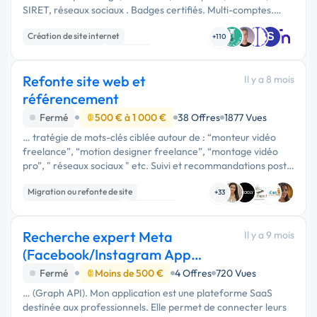
SIRET, réseaux sociaux . Badges certifiés. Multi-comptes.
Statistiques publiques. Intégration Google Business. 3.2.
Création de site internet
S
Outils de …
+110
Application mobile
Full-stack
Refonte site web et
Il y a 8 mois
référencement
Fermé
500 € à 1 000 €
38 Offres
1877 Vues
… tratégie de mots-clés ciblée autour de : “monteur vidéo
freelance”, “motion designer freelance”, “montage vidéo
pro”, " réseaux sociaux " etc. Suivi et recommandations post-
livraison. 3. Livrables attendus Site web complet, …
Migration ou refonte de site
+33
Création de site internet
Web design
Recherche expert Meta
Il y a 9 mois
(Facebook/Instagram App
Review) pour validation
Fermé
Moins de 500 €
4 Offres
720 Vues
… (Graph API). Mon application est une plateforme SaaS
destinée aux professionnels. Elle permet de connecter leurs