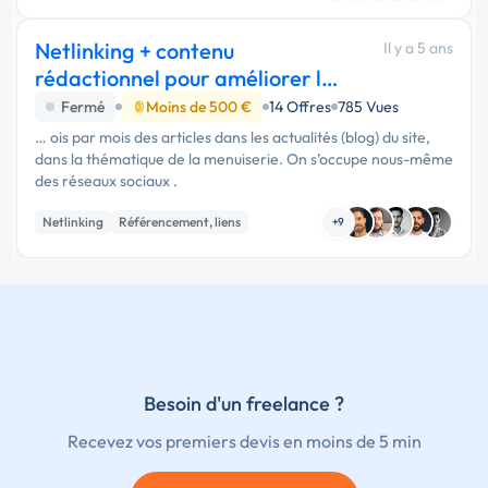
Netlinking + contenu
Il y a 5 ans
rédactionnel pour améliorer le
classement
Fermé
Moins de 500 €
14 Offres
785 Vues
… ois par mois des articles dans les actualités (blog) du site,
dans la thématique de la menuiserie. On s’occupe nous-même
des réseaux sociaux .
Netlinking
Référencement, liens
+9
Besoin d'un freelance ?
Recevez vos premiers devis en moins de 5 min