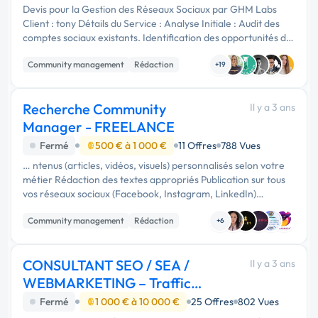
Devis pour la Gestion des Réseaux Sociaux par GHM Labs
Client : tony Détails du Service : Analyse Initiale : Audit des
comptes sociaux existants. Identification des opportunités de
croissance. Stratégie de Contenu : Développement d'une …
Community management
Rédaction
+19
Recherche Community
Il y a 3 ans
Manager - FREELANCE
Fermé
500 € à 1 000 €
11 Offres
788 Vues
… ntenus (articles, vidéos, visuels) personnalisés selon votre
métier Rédaction des textes appropriés Publication sur tous
vos réseaux sociaux (Facebook, Instagram, LinkedIn)
Définition et création des hashtags adaptés à votre audience
Community management
Rédaction
(Instagram …
+6
CONSULTANT SEO / SEA /
Il y a 3 ans
WEBMARKETING – Traffic
Manager
Fermé
1 000 € à 10 000 €
25 Offres
802 Vues