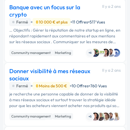
Banque avec un focus sur la
Il y a 2 ans
crypto
Fermé
10 000 € et plus
11 Offres
517 Vues
… Objectifs : Gérer la réputation de notre startup en ligne, en
répondant rapidement aux commentaires et aux mentions
sur les réseaux sociaux . Communiquer sur les mesures de
renforcement de la sécurité et restaurer la confiance des
Community management
Marketing
clients. …
+6
Donner visibilité à mes réseaux
Il y a 2 ans
sociaux
Fermé
Moins de 500 €
10 Offres
760 Vues
je recherche une personne capable de donner de la visibilité
à mes réseaux sociaux et surtout trouver la stratégie idéale
pour que les acheteurs viennent acheter nos produits qui sont
des accessoires bijoux de coiffure modelées sur une main de
Community management
Marketing
…
+5
Référencement, liens