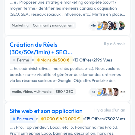
… e : Proposer une stratégie marketing complète (court /
moyen terme) Identifier les meilleurs canaux d’acquisition
(SEO, SEA, réseaux sociaux , influence, etc.) Mettre en place
un plan d’action concret Créer et/ou piloter : campagnes …
Marketing
Community management
+36
SEO / GEO
Création de Réels
Il y a 6 mois
(30s/50s/1min) + SEO
(référencement Google)
Fermé
Moins de 500 €
13 Offres
2196 Vues
… hes administratives, marchés publics, etc.). Nous voulons
booster notre visibilité et générer des demandes entrantes
via les réseaux sociaux et Google. Objectifs Produire des
vidéos “réels” performantes (TikTok / Instagram / Facebook)
Audio, Video, Multimedia
SEO / GEO
pour …
+8
Marketing
Site web et son application
Il y a plus d'un an
En cours
1 000 € à 10 000 €
115 Offres
7502 Vues
… : Pro, Top vendeur, Local, etc. 3. Fonctionnalités Pro 3.1.
Profil Entreprise Logo, bannières, description, horaires,