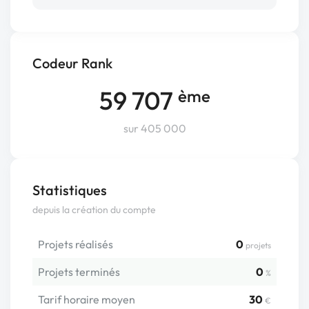
Codeur Rank
59 707
ème
sur 405 000
Statistiques
depuis la création du compte
Projets réalisés
0
projets
Projets terminés
0
%
Tarif horaire moyen
30
€