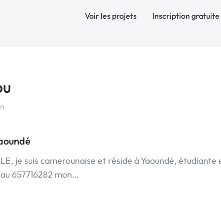
Voir les projets
Inscription gratuite
ou
n
Yaoundé
 je suis camerounaise et réside à Yaoundé, étudiante 
re au 657716282 mon…