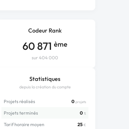
Codeur Rank
60 871
ème
sur 404 000
Statistiques
depuis la création du compte
Projets réalisés
0
projets
Projets terminés
0
%
Tarif horaire moyen
25
€