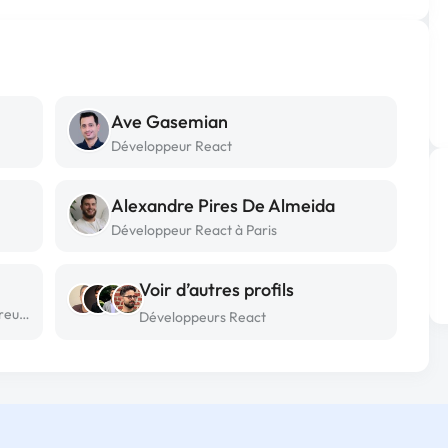
Ave Gasemian
Développeur React
Alexandre Pires De Almeida
Développeur React à Paris
Voir d’autres profils
Développeur React freelance à Le perreux-sur-marne
Développeurs React