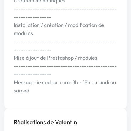
Création de boutiques
--------------------------------------------
----------------
Installation / création / modification de
modules.
--------------------------------------------
----------------
Mise à jour de Prestashop / modules
--------------------------------------------
----------------
Messagerie codeur.com: 8h - 18h du lundi au
samedi
Réalisations de Valentin