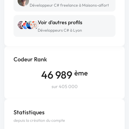
Développeur C# freelance à Maisons-alfort
Voir d’autres profils
Développeurs C# à Lyon
Codeur Rank
46 989
ème
sur 405 000
Statistiques
depuis la création du compte