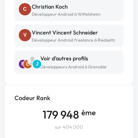
Christian Koch
C
Développeur Android à Wittelsheim
Vincent Vincent Schneider
V
Développeur Android freelance à Riedseltz
Voir d’autres profils
R
L
J
Développeurs Android à Grenoble
Codeur Rank
179 948
ème
sur 404 000