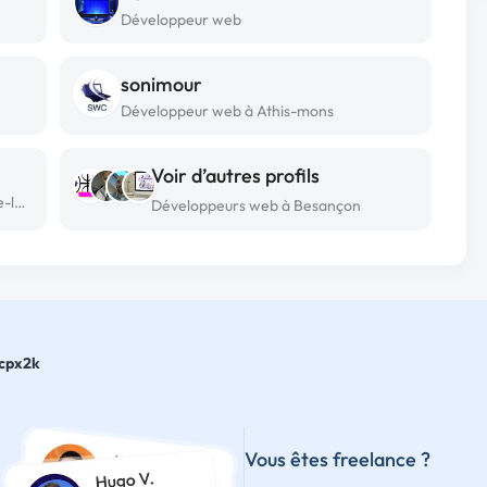
Développeur web
sonimour
Développeur web à Athis-mons
Voir d’autres profils
Développeur web freelance à Sotteville-lès-rouen
Développeurs web à Besançon
cpx2k
Vous êtes freelance ?