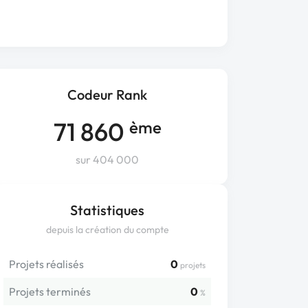
Codeur Rank
71 860
ème
sur 404 000
Statistiques
depuis la création du compte
Projets réalisés
0
projets
Projets terminés
0
%