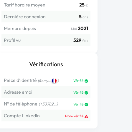
Tarif horaire moyen
25
€
Dernière connexion
5
ans
Membre depuis
2021
Mai
Profil vu
529
fois
Vérifications
Pièce d’identité
(
)
Remy…
Vérifié
Adresse email
Vérifié
N° de téléphone
(+33782…)
Vérifié
Compte LinkedIn
Non-vérifié