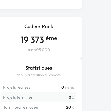
Codeur Rank
19 373
ème
sur 405 000
Statistiques
depuis la création du compte
Projets réalisés
0
projets
Projets terminés
0
%
Tarif horaire moyen
20
€