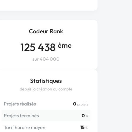
Codeur Rank
125 438
ème
sur 404 000
Statistiques
depuis la création du compte
Projets réalisés
0
projets
Projets terminés
0
%
Tarif horaire moyen
15
€