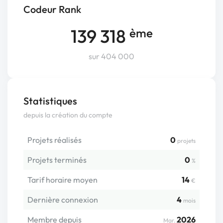
Codeur Rank
139 318
ème
sur 404 000
Statistiques
depuis la création du compte
Projets réalisés
0
projets
Projets terminés
0
%
Tarif horaire moyen
14
€
Dernière connexion
4
mois
Membre depuis
2026
Mar.