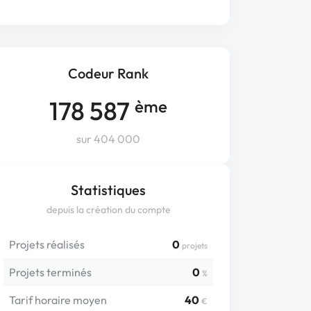
Codeur Rank
178 587
ème
sur 404 000
Statistiques
depuis la création du compte
Projets réalisés
0
projets
Projets terminés
0
%
Tarif horaire moyen
40
€