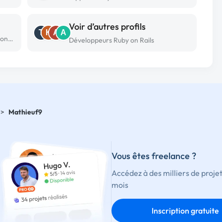
Voir d’autres profils
T
K
A
A
Développeur Ruby on Rails freelance à Fontenay sous bois
Développeurs Ruby on Rails
>
Mathieuf9
Vous êtes freelance ?
Accédez à des milliers de proje
mois
Inscription gratuite