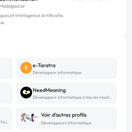
e Madagascar
es et Intelligence Artificielle.
ue
e-Taratra
E
Développeur informatique
NeedMeaning
Développeur informatique à Issy les moulineaux
Voir d’autres profils
Développeur informatique freelance à Fake
Développeurs informatique