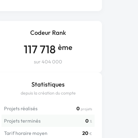
Codeur Rank
117 718
ème
sur 404 000
Statistiques
depuis la création du compte
Projets réalisés
0
projets
Projets terminés
0
%
Tarif horaire moyen
20
€