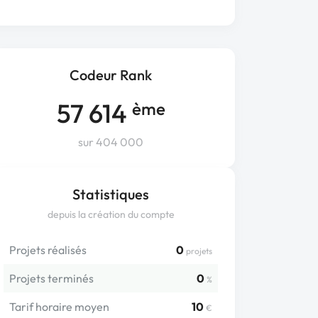
Codeur Rank
57 614
ème
sur 404 000
Statistiques
depuis la création du compte
Projets réalisés
0
projets
Projets terminés
0
%
Tarif horaire moyen
10
€