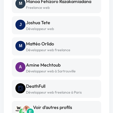
Manoa Fehizoro Razakamiadana
M
Freelance web
Joshua Tete
J
Développeur web
Mattéo Orlido
M
Développeur web freelance
Amine Mechtoub
A
Développeur web à Sartrouville
DeathFull
Développeur web freelance à Paris
Voir d’autres profils
F
E