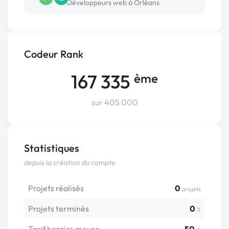
Développeurs web à Orléans
Codeur Rank
167 335
ème
sur 405 000
Statistiques
depuis la création du compte
Projets réalisés
0
projets
Projets terminés
0
%