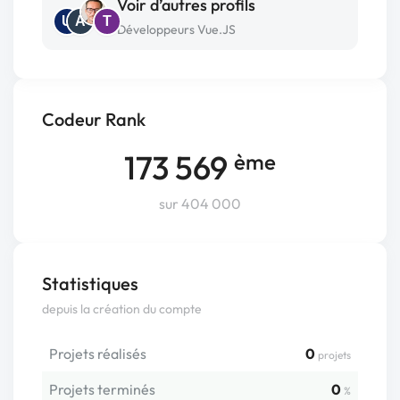
Voir d’autres profils
U
A
T
Développeurs Vue.JS
Codeur Rank
173 569
ème
sur 404 000
Statistiques
depuis la création du compte
Projets réalisés
0
projets
Projets terminés
0
%