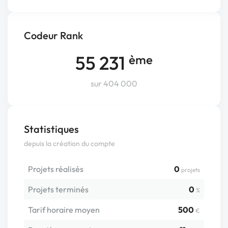
Codeur Rank
55 231
ème
sur 404 000
Statistiques
depuis la création du compte
Projets réalisés
0
projets
Projets terminés
0
%
Tarif horaire moyen
500
€