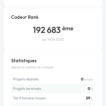
Codeur Rank
192 683
ème
sur 404 000
Statistiques
depuis la création du compte
Projets réalisés
0
projets
Projets terminés
0
%
Tarif horaire moyen
29
€