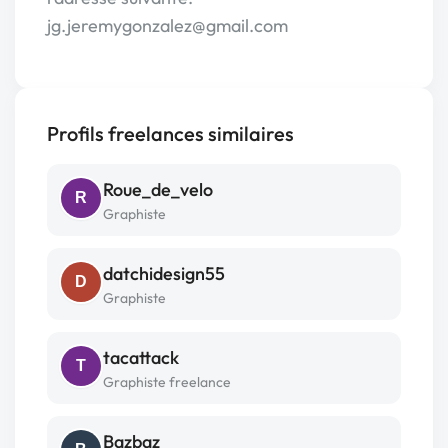
jg.jeremygonzalez@gmail.com
Profils freelances similaires
Roue_de_velo
R
Graphiste
datchidesign55
D
Graphiste
tacattack
T
Graphiste freelance
Bazbaz