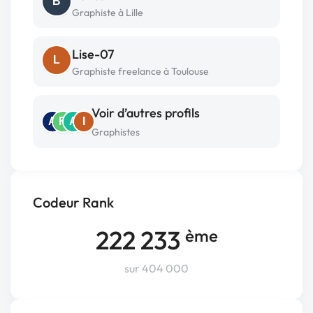
B
Graphiste à Lille
Lise-07
L
Graphiste freelance à Toulouse
Voir d’autres profils
A
R
A
I
Graphistes
Codeur Rank
222 233
ème
sur 404 000