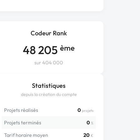
Codeur Rank
48 205
ème
sur 404 000
Statistiques
depuis la création du compte
Projets réalisés
0
projets
Projets terminés
0
%
Tarif horaire moyen
20
€