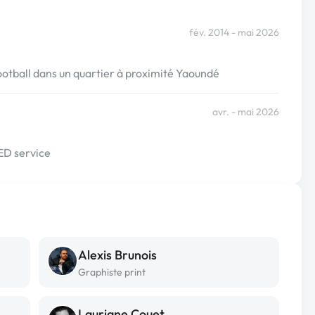
fév. 2014 - mai 2026
ootball dans un quartier à proximité Yaoundé
avr. - mai 2026
GED service
Alexis Brunois
Graphiste print
Lauriane Couet