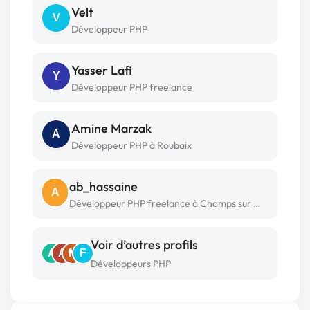
Velt
V
Développeur PHP
Yasser Lafi
Y
Développeur PHP freelance
Amine Marzak
A
Développeur PHP à Roubaix
ab_hassaine
A
Développeur PHP freelance à Champs sur marne
Voir d’autres profils
A
A
M
F
Développeurs PHP