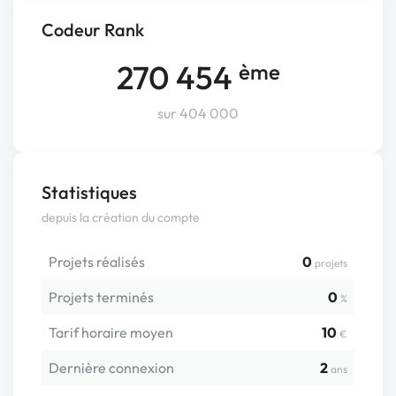
Codeur Rank
270 454
ème
sur 404 000
Statistiques
depuis la création du compte
Projets réalisés
0
projets
Projets terminés
0
%
Tarif horaire moyen
10
€
Dernière connexion
2
ans