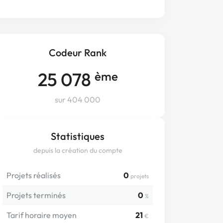
Codeur Rank
25 078
ème
sur 404 000
Statistiques
depuis la création du compte
Projets réalisés
0
projets
Projets terminés
0
%
Tarif horaire moyen
21
€