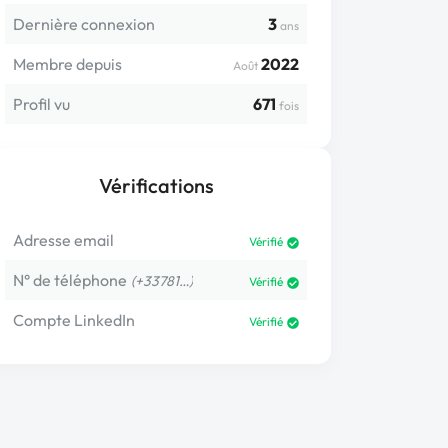
Dernière connexion
3
ans
Membre depuis
2022
Août
Profil vu
671
fois
Vérifications
Adresse email
Vérifié
N° de téléphone
(+33781…)
Vérifié
Compte LinkedIn
Vérifié