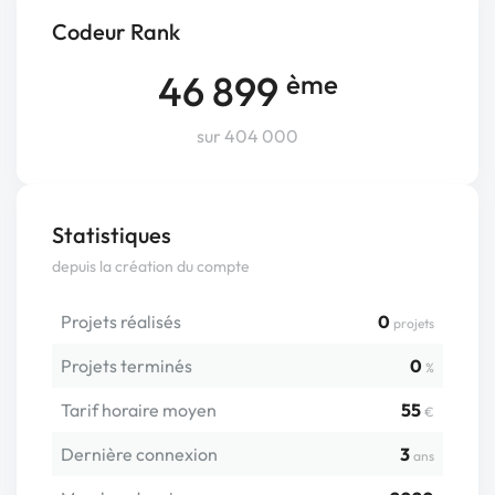
Codeur Rank
46 899
ème
sur 404 000
Statistiques
depuis la création du compte
Projets réalisés
0
projets
Projets terminés
0
%
Tarif horaire moyen
55
€
Dernière connexion
3
ans