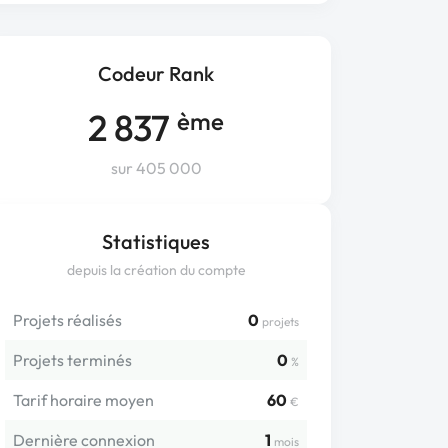
Codeur Rank
2 837
ème
sur 405 000
Statistiques
depuis la création du compte
Projets réalisés
0
projets
Projets terminés
0
%
Tarif horaire moyen
60
€
Dernière connexion
1
mois