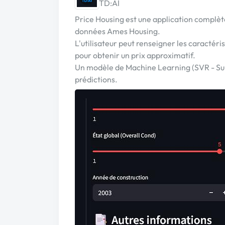
TD:AI
Price Housing est une application complète
données Ames Housing.
L'utilisateur peut renseigner les caractéri
pour obtenir un prix approximatif.
Un modèle de Machine Learning (SVR - Sup
prédictions.