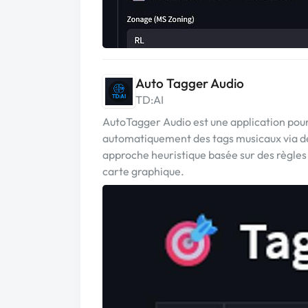
Auto Tagger Audio
TD:AI
AutoTagger Audio est une application pour 
automatiquement des tags musicaux via de
approche heuristique basée sur des règles
carte graphique.