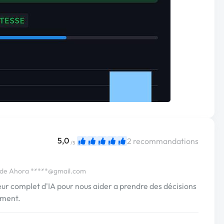
5,0
2 recommandations
/5
 de Ahora
*****@gmail.com
eur complet d'IA pour nous aider a prendre des décisions
ement.