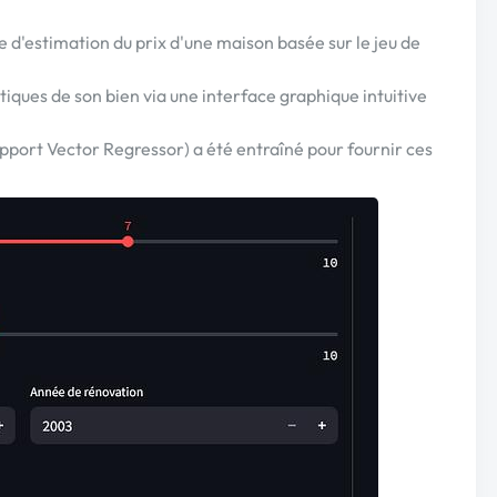
 d'estimation du prix d'une maison basée sur le jeu de
stiques de son bien via une interface graphique intuitive
port Vector Regressor) a été entraîné pour fournir ces