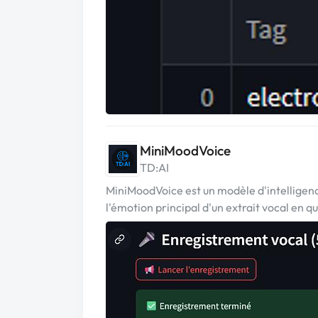
MiniMoodVoice
TD:AI
MiniMoodVoice est un modèle d'intelligence 
l'émotion principal d'un extrait vocal en 