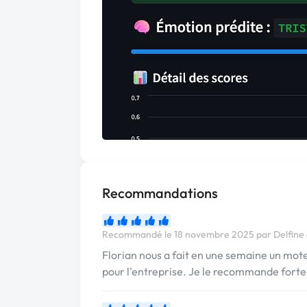
Recommandations
Recommandé le 18 novembre 2025 par Delfine
Florian nous a fait en une semaine un mot
pour l'entreprise. Je le recommande fort