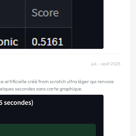
juil. - août 2025
artificielle créé from scratch ultra léger qui renvoie
quelques secondes sans carte graphique.