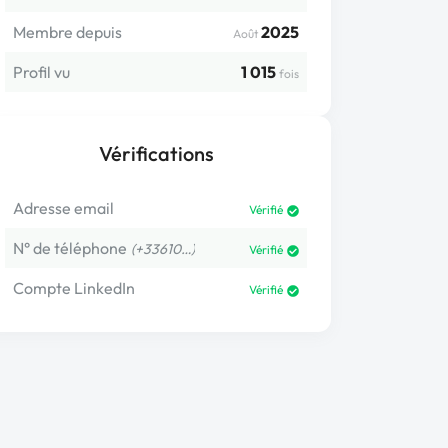
Membre depuis
2025
Août
Profil vu
1 015
fois
Vérifications
Adresse email
Vérifié
N° de téléphone
(+33610…)
Vérifié
Compte LinkedIn
Vérifié