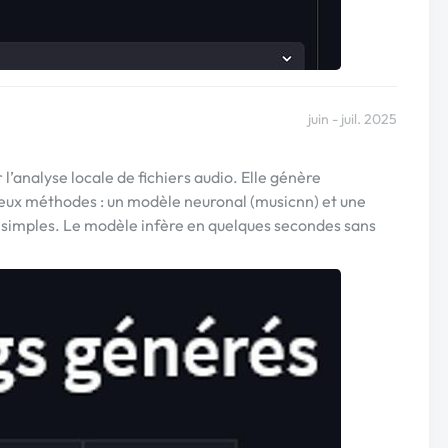
juin - juil. 2025
l’analyse locale de fichiers audio. Elle génère
ux méthodes : un modèle neuronal (musicnn) et une
 simples. Le modèle infère en quelques secondes sans