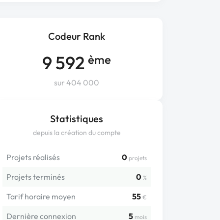
Codeur Rank
9 592
ème
sur 404 000
Statistiques
depuis la création du compte
Projets réalisés
0
projets
Projets terminés
0
%
Tarif horaire moyen
55
€
Dernière connexion
5
mois