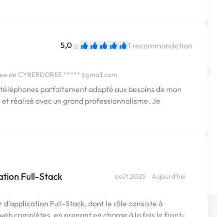
5,0
1 recommandation
/5
oree de CYBERDOREE
*****@gmail.com
e téléphones parfaitement adapté aux besoins de mon
et réalisé avec un grand professionnalisme. Je
tion Full-Stack
août 2025 - Aujourd'hui
’application Full-Stack, dont le rôle consiste à
eb complètes, en prenant en charge à la fois le front-