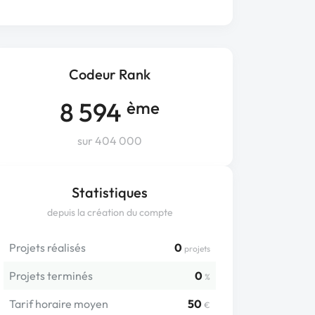
Codeur Rank
8 594
ème
sur 404 000
Statistiques
depuis la création du compte
Projets réalisés
0
projets
Projets terminés
0
%
Tarif horaire moyen
50
€