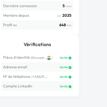
Dernière connexion
5
mois
Membre depuis
2025
Juil.
Profil vu
648
fois
Vérifications
Pièce d’identité
(
)
Dhruvesh…
Vérifié
Adresse email
Vérifié
N° de téléphone
(+33629…)
Vérifié
Compte LinkedIn
Vérifié