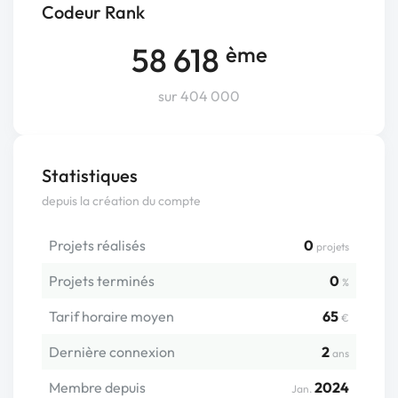
Codeur Rank
58 618
ème
sur 404 000
Statistiques
depuis la création du compte
Projets réalisés
0
projets
Projets terminés
0
%
Tarif horaire moyen
65
€
Dernière connexion
2
ans
Membre depuis
2024
Jan.