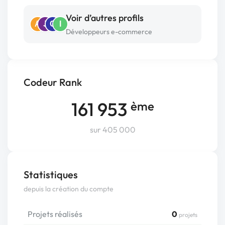
Voir d’autres profils
A
J
C
I
Développeurs e-commerce
Codeur Rank
161 953
ème
sur 405 000
Statistiques
depuis la création du compte
Projets réalisés
0
projets