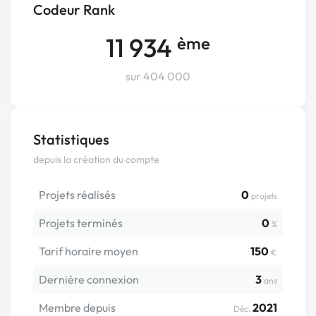
Codeur Rank
11 934
ème
sur 404 000
Statistiques
depuis la création du compte
Projets réalisés
0
projets
Projets terminés
0
%
Tarif horaire moyen
150
€
Dernière connexion
3
ans
Membre depuis
2021
Déc.