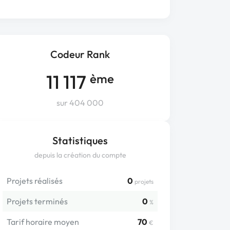
Codeur Rank
11 117
ème
sur 404 000
Statistiques
depuis la création du compte
Projets réalisés
0
projets
Projets terminés
0
%
Tarif horaire moyen
70
€