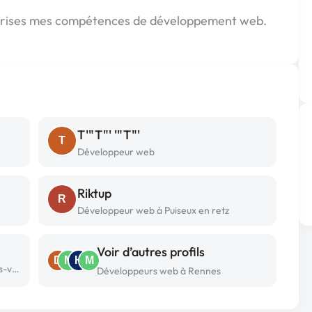
eprises mes compétences de développement web.
T'"T"' '"T"'
T
Développeur web
Riktup
R
Développeur web à Puiseux en retz
Voir d’autres profils
D
M
H
M
Développeur web freelance à Bourg-lès-valence
Développeurs web à Rennes