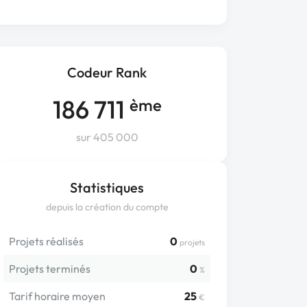
Codeur Rank
186 711
ème
sur 405 000
Statistiques
depuis la création du compte
Projets réalisés
0
projets
Projets terminés
0
%
Tarif horaire moyen
25
€