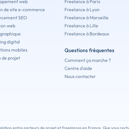
ppement web
Freelance à Paris
on de site e-commerce
Freelance à Lyon
ncement SEO
Freelance à Marseille
ion web
Freelance à Lille
 graphique
Freelance à Bordeaux
ng digital
tions mobiles
Questions fréquentes
 de projet
Comment ça marche ?
Centre d'aide
Nous contacter
lation entre porteurs de projet et freelances en France. Que vous rech