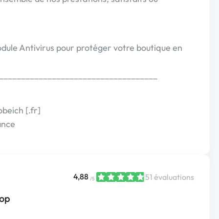
odule Antivirus pour protéger votre boutique en
____________________________________
obeich [.fr]
ance
4,88
51 évaluations
/5
hop