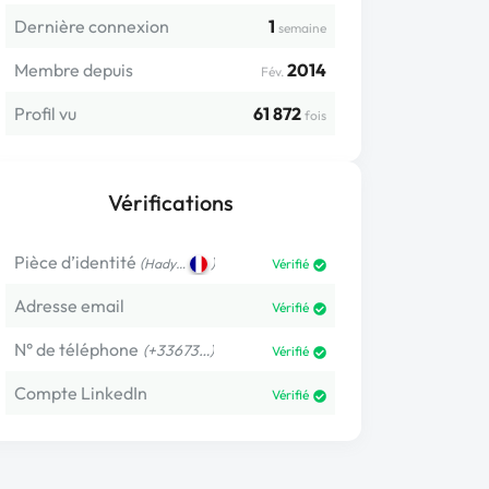
Dernière connexion
1
semaine
Membre depuis
2014
Fév.
Profil vu
61 872
fois
Vérifications
Pièce d’identité
(
)
Hady…
Vérifié
Adresse email
Vérifié
N° de téléphone
(+33673…)
Vérifié
Compte LinkedIn
Vérifié