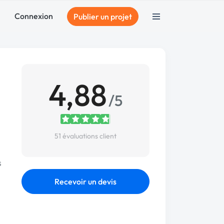
Connexion
Publier un projet
4,88
/5
51 évaluations client
s
Recevoir un devis