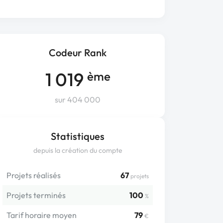
Codeur Rank
1 019
ème
sur 404 000
Statistiques
depuis la création du compte
Projets réalisés
67
projets
Projets terminés
100
%
Tarif horaire moyen
79
€