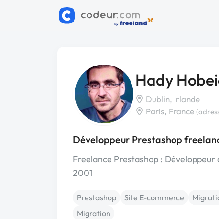
Hady Hobei
Dublin, Irlande
Paris, France
(adres
Développeur Prestashop freelanc
Freelance Prestashop : Développeur 
2001
Prestashop
Site E-commerce
Migrati
Migration