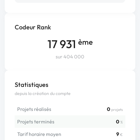
Codeur Rank
17 931
ème
sur 404 000
Statistiques
depuis la création du compte
Projets réalisés
0
projets
Projets terminés
0
%
Tarif horaire moyen
9
€