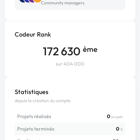
Community managers
Codeur Rank
172 630
ème
sur 404 000
Statistiques
depuis la création du compte
Projets réalisés
0
projets
Projets terminés
0
%