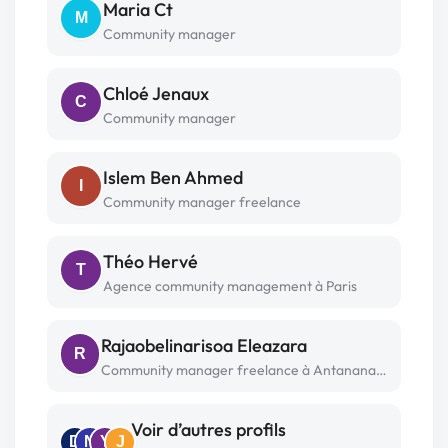
Maria Ct
M
Community manager
Chloé Jenaux
C
Community manager
Islem Ben Ahmed
I
Community manager freelance
Théo Hervé
T
Agence community management à Paris
Rajaobelinarisoa Eleazara
R
Community manager freelance à Antananarivo
Voir d’autres profils
D
N
Y
J