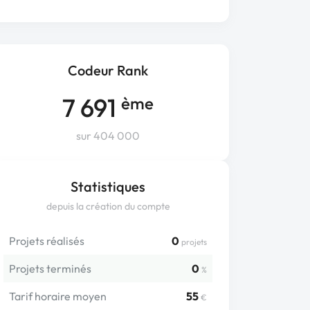
Codeur Rank
7 691
ème
sur 404 000
Statistiques
depuis la création du compte
Projets réalisés
0
projets
Projets terminés
0
%
Tarif horaire moyen
55
€