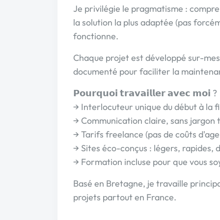
Je privilégie le pragmatisme : compr
la solution la plus adaptée (pas forcém
fonctionne.
Chaque projet est développé sur-mesu
documenté pour faciliter la maintena
𝗣𝗼𝘂𝗿𝗾𝘂𝗼𝗶 𝘁𝗿𝗮𝘃𝗮𝗶𝗹𝗹𝗲𝗿 𝗮𝘃𝗲𝗰 𝗺𝗼𝗶 ?
→ Interlocuteur unique du début à la f
→ Communication claire, sans jargon 
→ Tarifs freelance (pas de coûts d'ag
→ Sites éco-conçus : légers, rapides, 
→ Formation incluse pour que vous s
Basé en Bretagne, je travaille princi
projets partout en France.