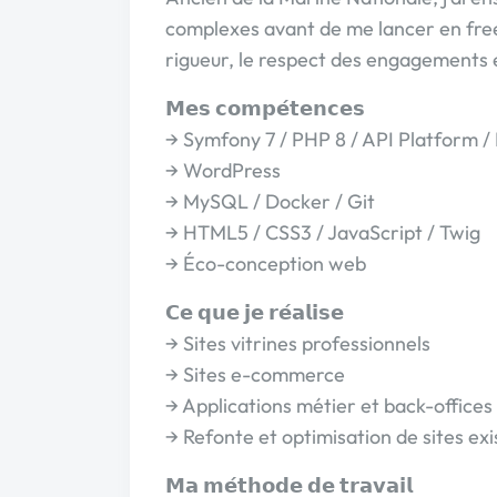
complexes avant de me lancer en free
rigueur, le respect des engagements 
𝗠𝗲𝘀 𝗰𝗼𝗺𝗽𝗲́𝘁𝗲𝗻𝗰𝗲𝘀
→ Symfony 7 / PHP 8 / API Platform /
→ WordPress
→ MySQL / Docker / Git
→ HTML5 / CSS3 / JavaScript / Twig
→ Éco-conception web
𝗖𝗲 𝗾𝘂𝗲 𝗷𝗲 𝗿𝗲́𝗮𝗹𝗶𝘀𝗲
→ Sites vitrines professionnels
→ Sites e-commerce
→ Applications métier et back-offices
→ Refonte et optimisation de sites exi
𝗠𝗮 𝗺𝗲́𝘁𝗵𝗼𝗱𝗲 𝗱𝗲 𝘁𝗿𝗮𝘃𝗮𝗶𝗹