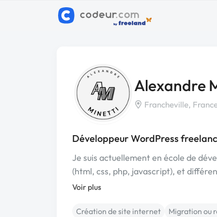
Alexandre M
Francheville, Franc
Développeur WordPress freelance
Je suis actuellement en école de déve
(html, css, php, javascript), et diffé
Voir plus
Création de site internet
Migration ou r