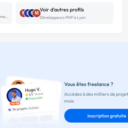
Voir d’autres profils
N
L
R
M
Développeur PHP freelance à Notre dame d’oe
Développeurs PHP à Lyon
Vous êtes freelance ?
Accédez à des milliers de proje
mois
Inscription gratuite