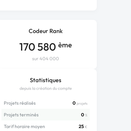
Codeur Rank
170 580
ème
sur 404 000
Statistiques
depuis la création du compte
Projets réalisés
0
projets
Projets terminés
0
%
Tarif horaire moyen
25
€