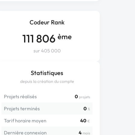
Codeur Rank
111 806
ème
sur 405 000
Statistiques
depuis la création du compte
Projets réalisés
0
projets
Projets terminés
0
%
Tarif horaire moyen
40
€
Dernière connexion
4
mois