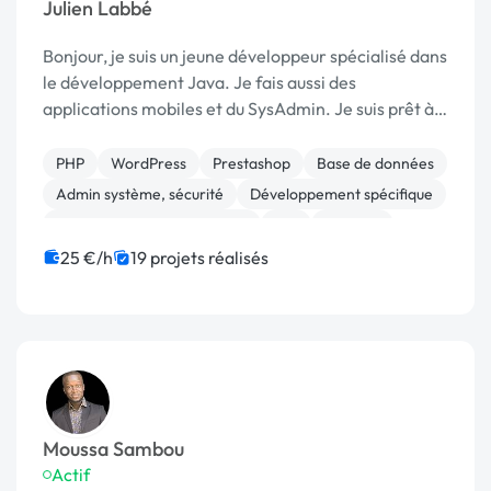
Julien Labbé
Bonjour, je suis un jeune développeur spécialisé dans
le développement Java. Je fais aussi des
applications mobiles et du SysAdmin. Je suis prêt à
vous aider dans vos tâches complexes pour que vous
passiez plus de temps sur ce qui compte pour vous...
PHP
WordPress
Prestashop
Base de données
Admin système, sécurité
Développement spécifique
Migration ou refonte de site
API
Android
Application mobile
25 €/h
19 projets réalisés
Moussa Sambou
Actif