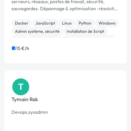
serveurs, réseaux, postes de travail, sécurité,
sauvegardes. Dépannage & optimisation : résolution
de problèmes matériels/logiciels, nettoyage,
protection contre virus et malwares. Soluti...
Docker
JavaScript
Linux
Python
Windows
Admin système, sécurité
Installation de Script
AWS
Administration
Infrastructure et réseaux
15 €/h
T
Tymain Rak
Devops,sysadmin