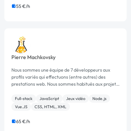
55 €/h
Pierre Machkovsky
Nous sommes une équipe de 7 développeurs aux
profils variés qui effectuons (entre autres) des
prestations web. Nous sommes habitués aux projets
web complexes que nous réalisons en Javascript
natif, nous n’utilisons généralement pas de
Full-stack
JavaScript
Jeux vidéo
Node.js
framework...
Vue.JS
CSS, HTML, XML
65 €/h