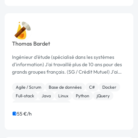
Thomas Bardet
Ingénieur d'étude (spécialisé dans les systèmes
d'information) J'ai travaillé plus de 10 ans pour des
grands groupes français. (SG / Crédit Mutuel) J'ai
des expériences dans le domaine bancaire et dans
le monde de l'assurance. Aujourd'hui j'a...
Agile / Scrum
Base de données
C#
Docker
Full-stack
Java
Linux
Python
jQuery
Développement spécifique
55 €/h