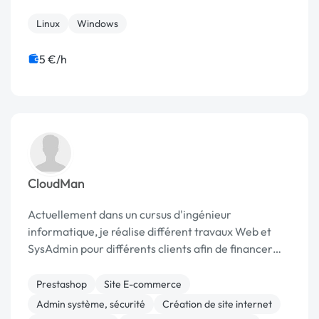
Linux
Windows
5 €/h
CloudMan
Actuellement dans un cursus d'ingénieur
informatique, je réalise différent travaux Web et
SysAdmin pour différents clients afin de financer
mes études. Je suis spécialisé dans l'infogerance,
l'installation et l'administration serveur.
Prestashop
Site E-commerce
Admin système, sécurité
Création de site internet