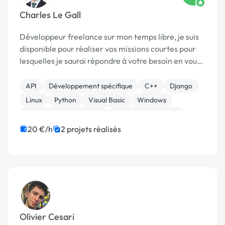
Charles Le Gall
Développeur freelance sur mon temps libre, je suis
disponible pour réaliser vos missions courtes pour
lesquelles je saurai répondre à votre besoin en vous
proposant des solutions (analyse de données, web
scraping, script, programme, audit, etc) ra...
API
Développement spécifique
C++
Django
Linux
Python
Visual Basic
Windows
Admin système, sécurité
Installation de Script
20 €/h
2 projets réalisés
Olivier Cesari