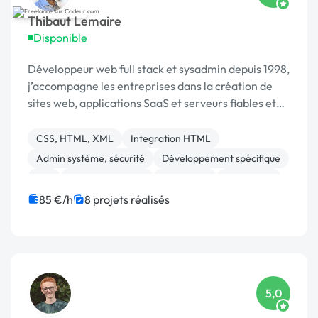
Thibaut Lemaire
Disponible
Développeur web full stack et sysadmin depuis 1998,
j’accompagne les entreprises dans la création de
sites web, applications SaaS et serveurs fiables et
performants.
CSS, HTML, XML
Integration HTML
Admin système, sécurité
Développement spécifique
API
Base de données
Front-end
JavaScript
MySQL
PHP
85 €/h
8 projets réalisés
5,0