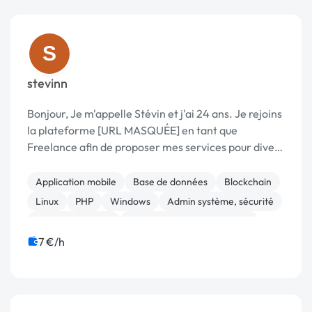
S
stevinn
Bonjour, Je m'appelle Stévin et j'ai 24 ans. Je rejoins
la plateforme [URL MASQUÉE] en tant que
Freelance afin de proposer mes services pour divers
projets mais plus particulièrement en tant que
SysAdmin. Je suis actuellement Administrate...
Application mobile
Base de données
Blockchain
Linux
PHP
Windows
Admin système, sécurité
CSS, HTML, XML
Migration ou refonte de site
Site clé en main
7 €/h