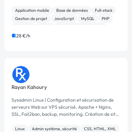
passion pour l'informatique, j'ai amassé au fil des
années un ensemble de connaissances dans de
Application mobile
Base de données
Full-stack
nombre...
Gestion de projet
JavaScript
MySQL
PHP
Symfony
jQuery
Admin système, sécurité
28 €/h
Rayan Kahoury
Sysadmin Linux | Configuration et sécurisation de
serveurs Web sur VPS sécurisé. Apache + Nginx,
SSL, Fail2ban, backup, monitoring. Création de sites
vitrine WordPress. Remote 🌍 Réponse sous 24h ⚡
Linux
Admin système, sécurité
CSS, HTML, XML