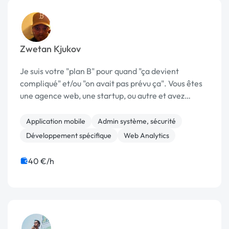
Zwetan Kjukov
Je suis votre "plan B" pour quand "ça devient
compliqué" et/ou "on avait pas prévu ça". Vous êtes
une agence web, une startup, ou autre et avez
besoin d'un sysadmin de manière ponctuelle ou en
suivi régulier, je suis là pour vous conseiller et ...
Application mobile
Admin système, sécurité
Développement spécifique
Web Analytics
40 €/h