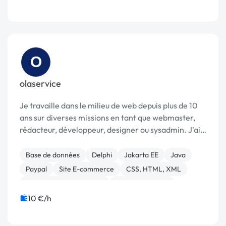
O
olaservice
Je travaille dans le milieu de web depuis plus de 10
ans sur diverses missions en tant que webmaster,
rédacteur, développeur, designer ou sysadmin. J'ai
une expérience pour des clients grands comptes et
petits comptes. Mon portfolio ici : [UR...
Base de données
Delphi
Jakarta EE
Java
Paypal
Site E-commerce
CSS, HTML, XML
Création de site internet
Gestion site web
Charte graphique
10 €/h