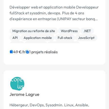
Développer web et application mobile Developpeur
fullStack et sysadmin, devops. Plus de 4 ans
d'expérience en entreprise (UNIPAY secteur banque
et paiement en ligne ) et 1 ans de freelance. Full
stack: JavaScript /PHP /MySQL /.NET - Dévelop...
Migration ou refonte de site
WordPress
.NET
API
Application mobile
Full-stack
JavaScript
React
Prestashop
Site E-commerce
49 €/h
1 projets réalisés
Jerome Lagrue
Hébergeur, DevOps, Sysadmin. Linux, Ansible,