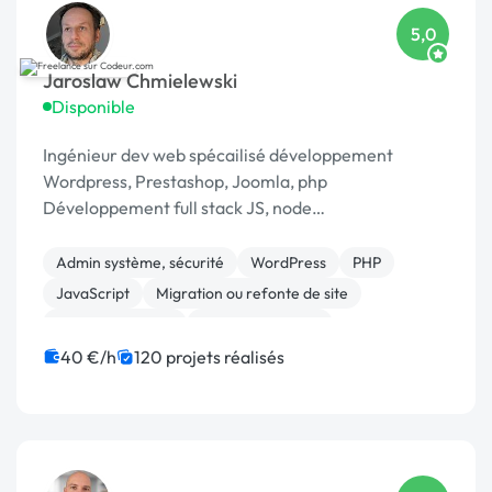
5,0
Jaroslaw Chmielewski
Disponible
Ingénieur dev web spécailisé développement
Wordpress, Prestashop, Joomla, php
Développement full stack JS, node
Scrapping/extraction données web Développement
chat temp réel : [URL MASQUÉE], webrtc
Admin système, sécurité
WordPress
PHP
JavaScript
Migration ou refonte de site
Base de données
CSS, HTML, XML
Création de site internet
Joomla
40 €/h
120 projets réalisés
Système de paiement