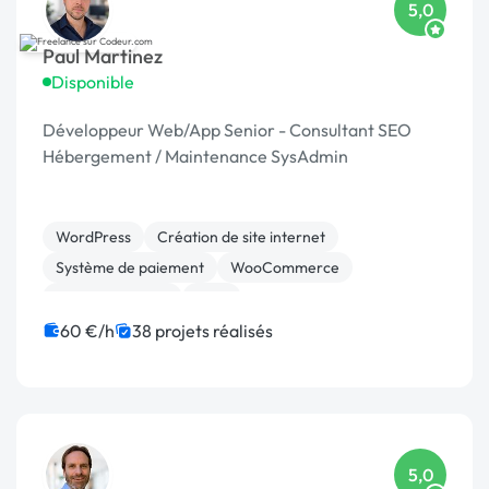
5,0
Paul Martinez
Disponible
Développeur Web/App Senior - Consultant SEO
Hébergement / Maintenance SysAdmin
WordPress
Création de site internet
Système de paiement
WooCommerce
Gestion site web
CMS
Migration ou refonte de site
SEO / GEO
PHP
60 €/h
38 projets réalisés
Site E-commerce
5,0