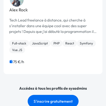
Alex Rock
Tech Lead freelance à distance, qui cherche à
s'installer dans une équipe cool avec des super
projets ! Depuis que j'ai débuté la programmation il y
a 16 ans, j'ai commencé à prendre de plus en plus de
responsabilités sur les différents proje...
Full-stack
JavaScript
PHP
React
Symfony
Vue.JS
75 €/h
Accédez à tous les profils de sysadmins
S'inscrire gratuitement