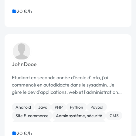
Gestion site web
Migration ou refonte de site
Site clé en main
WordPress
Publicité
20 €/h
JohnDooe
Etudiant en seconde année d'école d'info, j'ai
commencé en autodidacte dans le sysadmin. Je
gère le dev d'applications, web et l'administration
de serveurs.
Android
Java
PHP
Python
Paypal
Site E-commerce
Admin système, sécurité
CMS
CSS, HTML, XML
Création de site internet
20 €/h