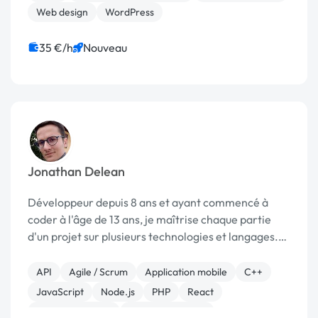
Web design
WordPress
35 €/h
Nouveau
Jonathan Delean
Développeur depuis 8 ans et ayant commencé à
coder à l'âge de 13 ans, je maîtrise chaque partie
d'un projet sur plusieurs technologies et langages.
Je suis Développeur Full-Stack spécialisé Wlangage
et Sysadmin en auto-entrepreneur en parallèle à...
API
Agile / Scrum
Application mobile
C++
JavaScript
Node.js
PHP
React
Windev, Webdev
CSS, HTML, XML